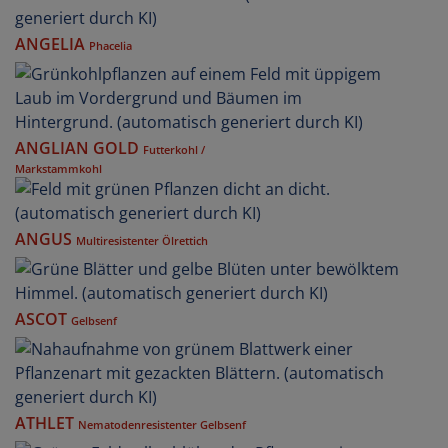
ANGELIA
Phacelia
ANGLIAN GOLD
Futterkohl /
Markstammkohl
ANGUS
Multiresistenter Ölrettich
ASCOT
Gelbsenf
ATHLET
Nematodenresistenter Gelbsenf