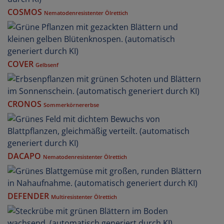
COSMOS
Nematodenresistenter Ölrettich
COVER
Gelbsenf
CRONOS
Sommerkörnererbse
DACAPO
Nematodenresistenter Ölrettich
DEFENDER
Multiresistenter Ölrettich