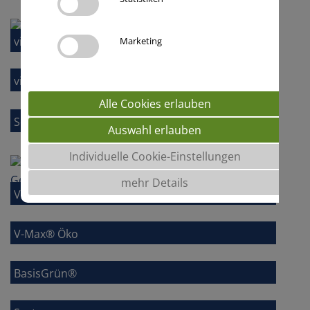
viterra® Natur- und Umwelt-Mischungen
Marketing
viterra® ÖKO-Mischungen
Alle Cookies erlauben
SortenGreening®
Auswahl erlauben
Individuelle Cookie-Einstellungen
mehr Details
V-Max® Futter- und Biomasse
V-Max® Öko
BasisGrün®