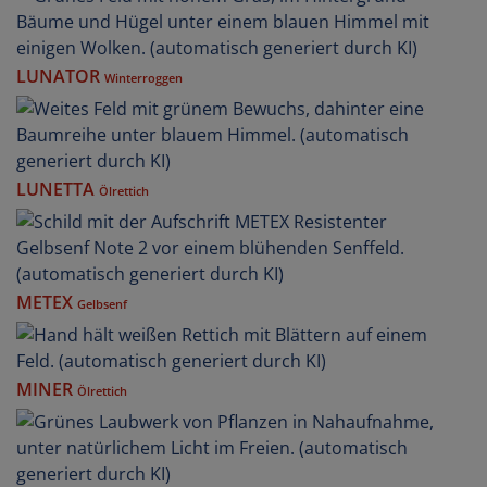
LUNATOR
Winterroggen
LUNETTA
Ölrettich
METEX
Gelbsenf
MINER
Ölrettich