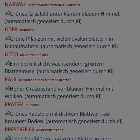
NARWAL
Nematodenresistenter Gelbsenf
OTEX
Rauhafer
OTTO
Alexandriner Klee
PAUL
Nematodenresistenter Ölrettich
PRATEX
Rauhafer
PRESTIGE 00
Winterfutterraps