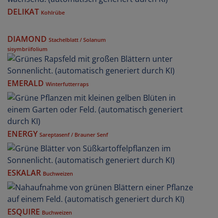
DELIKAT
Kohlrübe
DIAMOND
Stachelblatt / Solanum
sisymbriifolium
EMERALD
Winterfutterraps
ENERGY
Sareptasenf / Brauner Senf
ESKALAR
Buchweizen
ESQUIRE
Buchweizen