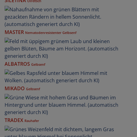
SILETINA
Ölrettich
MASTER
Nematodenresistenter Gelbsenf
ALBATROS
Gelbsenf
MIKADO
Gelbsenf
TRADEX
Rauhafer