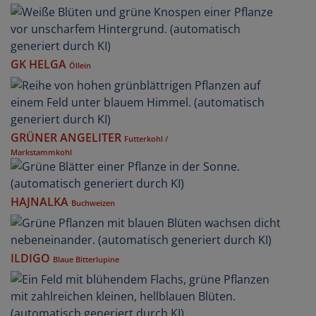
GK HELGA
Öllein
GRÜNER ANGELITER
Futterkohl /
Markstammkohl
HAJNALKA
Buchweizen
ILDIGO
Blaue Bitterlupine