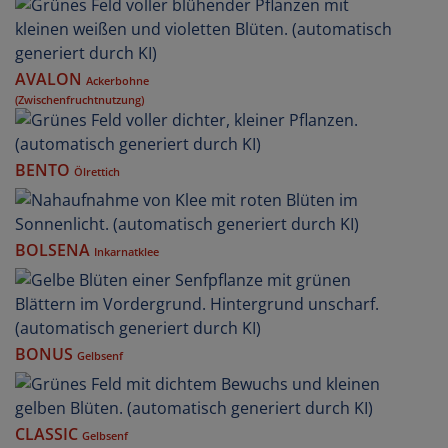
AVALON
Ackerbohne
(Zwischenfruchtnutzung)
BENTO
Ölrettich
BOLSENA
Inkarnatklee
BONUS
Gelbsenf
CLASSIC
Gelbsenf