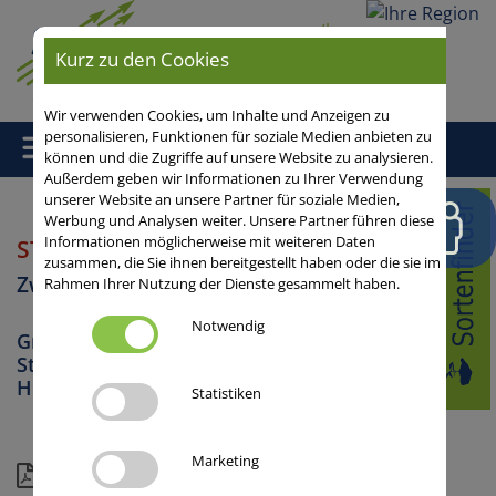
Ihre
Region
Kurz zu den Cookies
Wir verwenden Cookies, um Inhalte und Anzeigen zu
personalisieren, Funktionen für soziale Medien anbieten zu
können und die Zugriffe auf unsere Website zu analysieren.
Außerdem geben wir Informationen zu Ihrer Verwendung
unserer Website an unsere Partner für soziale Medien,
Home
/
Zwischenfrüchte
/ STINGER
Werbung und Analysen weiter. Unsere Partner führen diese
Informationen möglicherweise mit weiteren Daten
STINGER
Ölrettich
zusammen, die Sie ihnen bereitgestellt haben oder die sie im
Zwischenfrüchte
Rahmen Ihrer Nutzung der Dienste gesammelt haben.
Notwendig
Gründüngung, Wasserschutz /
Stickstoffkonservierung, Mulchsaat,
Humusaufbau, Erosionsschutz
Statistiken
Marketing
Download