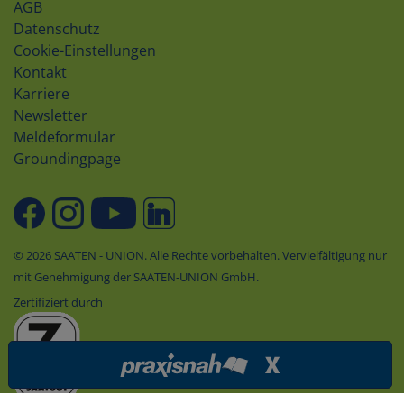
AGB
Datenschutz
Cookie-Einstellungen
Kontakt
Karriere
Newsletter
Meldeformular
Groundingpage
© 2026 SAATEN - UNION. Alle Rechte vorbehalten. Vervielfältigung nur
mit Genehmigung der SAATEN-UNION GmbH.
Zertifiziert durch