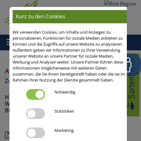
Ihre
Kurz zu den Cookies
Region
Wir verwenden Cookies, um Inhalte und Anzeigen zu
personalisieren, Funktionen für soziale Medien anbieten zu
können und die Zugriffe auf unsere Website zu analysieren.
Außerdem geben wir Informationen zu Ihrer Verwendung
unserer Website an unsere Partner für soziale Medien,
Home
/
Zwischenfrüchte
/ AMERIGO
Werbung und Analysen weiter. Unsere Partner führen diese
Informationen möglicherweise mit weiteren Daten
AMERIGO
Phacelia
zusammen, die Sie ihnen bereitgestellt haben oder die sie im
Zwischenfrüchte
Rahmen Ihrer Nutzung der Dienste gesammelt haben.
Notwendig
Humusaufbau, Erosionsschutz,
Wasserschutz / Stickstoffkonservierung,
Blühfläche, Gründüngung
Statistiken
Marketing
Download