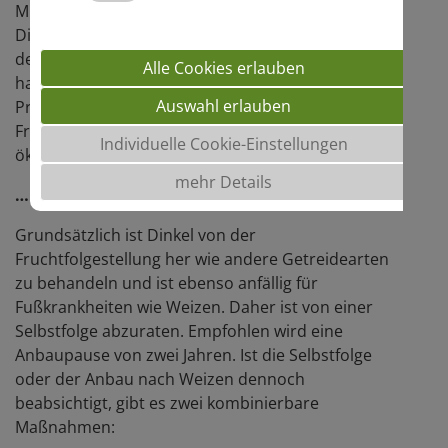
Mittlerweile gibt es bundesweit Neueinsteiger im
Dinkelanbau. Die Fruchtart scheint den Sprung von
der Schwäbischen Alb ins ganze Land geschafft zu
Alle Cookies erlauben
haben. Doch nach was gedeiht sie am besten?
Auswahl erlauben
Produktmanager Felix Buchholz zeigt beispielhafte
Fruchtfolgen für den konventionellen und
Individuelle Cookie-Einstellungen
ökologischen Anbau.
mehr Details
…. im konventionellen Anbau
Grundsätzlich ist Dinkel von der
Fruchtfolgestellung her wie andere Getreidearten
zu behandeln und ist ebenso anfällig für
Fußkrankheiten wie Weizen. Daher ist von einer
Selbstfolge abzuraten. Empfohlen wird eine
Anbaupause von zwei Jahren. Ist die Selbstfolge
oder der Anbau nach Weizen dennoch
beabsichtigt, gibt es zwei kombinierbare
Maßnahmen: