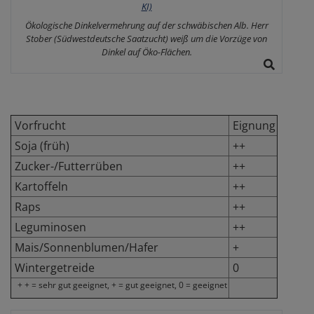
Ökologische Dinkelvermehrung auf der schwäbischen Alb. Herr
Stober (Südwestdeutsche Saatzucht) weiß um die Vorzüge von
Dinkel auf Öko-Flächen.
Vorfrucht
Eignung
Soja (früh)
++
Zucker-/Futterrüben
++
Kartoffeln
++
Raps
++
Leguminosen
++
Mais/Sonnenblumen/Hafer
+
Wintergetreide
0
+ + = sehr gut geeignet, + = gut geeignet, 0 = geeignet