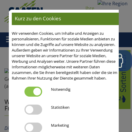
Ihre
Region
Kurz zu den Cookies
Wir verwenden Cookies, um Inhalte und Anzeigen zu
personalisieren, Funktionen für soziale Medien anbieten zu
können und die Zugriffe auf unsere Website zu analysieren.
Außerdem geben wir Informationen zu Ihrer Verwendung
Home
/
Aus der Praxis
/
Getreide
/
Dinkel / Spelzweizen
/
unserer Website an unsere Partner für soziale Medien,
Werbung und Analysen weiter. Unsere Partner führen diese
Fruchtfolge
Informationen möglicherweise mit weiteren Daten
zusammen, die Sie ihnen bereitgestellt haben oder die sie im
Rahmen Ihrer Nutzung der Dienste gesammelt haben.
Notwendig
Wie platziere ich Dinkel in meiner
Fruchtfolge?
Statistiken
Marketing
Dinkel