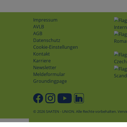
Impressum
AVLB
Intern
AGB
Datenschutz
Roma
Cookie-Einstellungen
Kontakt
Karriere
Czech
Newsletter
Meldeformular
Scand
Groundingpage
© 2026 SAATEN - UNION. Alle Rechte vorbehalten. Ver