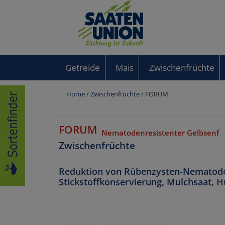
Getreide
Mais
Zwischenfrüchte
Home
/
Zwischenfrüchte
/ FORUM
FORUM
Nematodenresistenter Gelbsenf
Zwischenfrüchte
Reduktion von Rübenzysten-Nematode
Stickstoffkonservierung, Mulchsaat, 