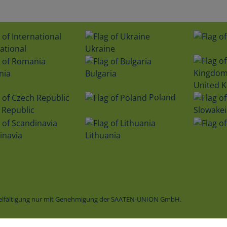
ational
Ukraine
nia
Bulgaria
United 
Poland
 Republic
Slowakei
inavia
Lithuania
vielfältigung nur mit Genehmigung der SAATEN-UNION GmbH.