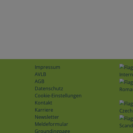
Impressum
AVLB
Intern
AGB
Datenschutz
Roma
Cookie-Einstellungen
Kontakt
Karriere
Czech
Newsletter
Meldeformular
Scand
Groundingpage