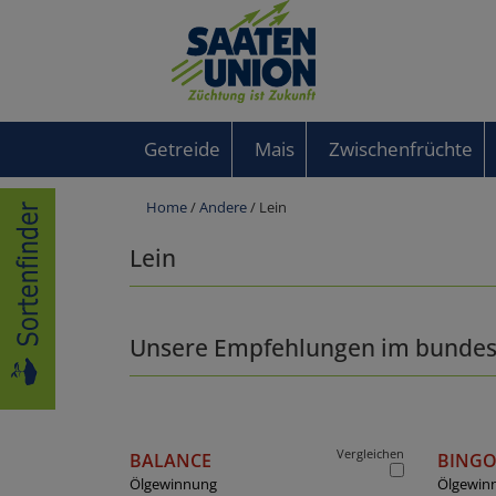
Getreide
Mais
Zwischenfrüchte
Home
/
Andere
/ Lein
Lein
Unsere Empfehlungen im bundes
Vergleichen
BALANCE
BING
Ölgewinnung
Ölgewin