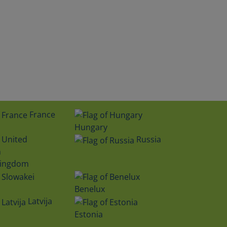
France
Hungary
Russia
Kingdom
Benelux
Latvija
Estonia