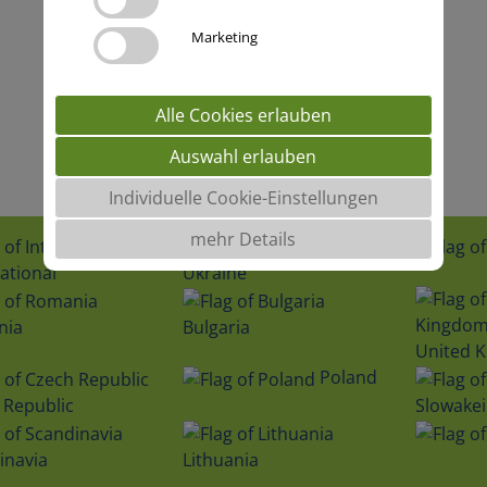
Marketing
Alle Cookies erlauben
Auswahl erlauben
Individuelle Cookie-Einstellungen
mehr Details
ational
Ukraine
nia
Bulgaria
United 
Poland
 Republic
Slowakei
inavia
Lithuania