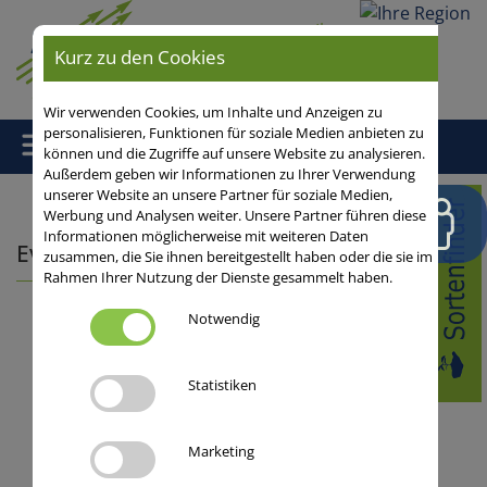
Ihre
Region
Kurz zu den Cookies
Wir verwenden Cookies, um Inhalte und Anzeigen zu
personalisieren, Funktionen für soziale Medien anbieten zu
können und die Zugriffe auf unsere Website zu analysieren.
Außerdem geben wir Informationen zu Ihrer Verwendung
unserer Website an unsere Partner für soziale Medien,
Home
/ Aktuelle Veranstaltungen der SAATEN-UNION GmbH
Werbung und Analysen weiter. Unsere Partner führen diese
Informationen möglicherweise mit weiteren Daten
Events
zusammen, die Sie ihnen bereitgestellt haben oder die sie im
Rahmen Ihrer Nutzung der Dienste gesammelt haben.
Notwendig
18.08.2026
Statistiken
Maisfeldabend in Fellbach-
Schmiden
Marketing
70736 Fellbach-Schmiden