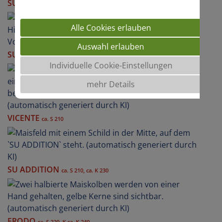
SUNSHINOS
S 210, K 210
Alle Cookies erlauben
Auswahl erlauben
SULANO DS0419A
S 210, ca. K 220
Individuelle Cookie-Einstellungen
mehr Details
VICENTE
ca. S 210
SU ADDITION
ca. S 210, ca. K 230
FRODO
ca. S 220, K ca. K 240