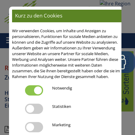
Ihre
Kurz zu den Cookies
Region
Wir verwenden Cookies, um Inhalte und Anzeigen zu
personalisieren, Funktionen für soziale Medien anbieten zu
können und die Zugriffe auf unsere Website zu analysieren.
Außerdem geben wir Informationen zu Ihrer Verwendung
unserer Website an unsere Partner für soziale Medien,
Home
/
Zwischenfrüchte
/ RUBIN
Werbung und Analysen weiter. Unsere Partner führen diese
Informationen möglicherweise mit weiteren Daten
RUBIN
Sommerfuttererbse
zusammen, die Sie ihnen bereitgestellt haben oder die sie im
Zwischenfrüchte
Rahmen Ihrer Nutzung der Dienste gesammelt haben.
Notwendig
Humusaufbau, Erosionsschutz,
Stickstoffanreicherung, Gründüngung,
Eignung zur Biogas- / Futternutzung
Statistiken
Marketing
Download