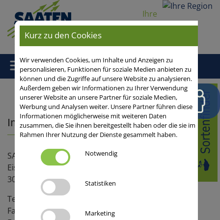
Ihre
Region
Kurz zu den Cookies
Wir verwenden Cookies, um Inhalte und Anzeigen zu
personalisieren, Funktionen für soziale Medien anbieten zu
können und die Zugriffe auf unsere Website zu analysieren.
Außerdem geben wir Informationen zu Ihrer Verwendung
Home
/ Impressum
unserer Website an unsere Partner für soziale Medien,
Werbung und Analysen weiter. Unsere Partner führen diese
Informationen möglicherweise mit weiteren Daten
Impressum
zusammen, die Sie ihnen bereitgestellt haben oder die sie im
Rahmen Ihrer Nutzung der Dienste gesammelt haben.
Notwendig
SAATEN-UNION GmbH
Eisenstr. 12
30916 Isernhagen HB
Statistiken
Tel.: (+49) 511 / 72 666 - 0
Fax: (+49) 511 / 72 666 - 100
Marketing