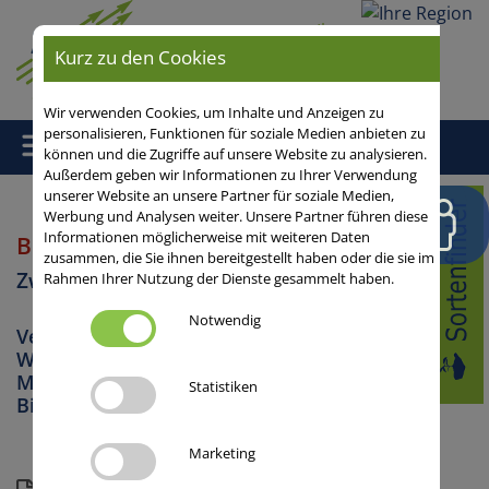
Ihre
Region
Kurz zu den Cookies
Wir verwenden Cookies, um Inhalte und Anzeigen zu
personalisieren, Funktionen für soziale Medien anbieten zu
können und die Zugriffe auf unsere Website zu analysieren.
Außerdem geben wir Informationen zu Ihrer Verwendung
unserer Website an unsere Partner für soziale Medien,
Home
/
Zwischenfrüchte
/ BENTO
Werbung und Analysen weiter. Unsere Partner führen diese
Informationen möglicherweise mit weiteren Daten
BENTO
Ölrettich
zusammen, die Sie ihnen bereitgestellt haben oder die sie im
Zwischenfrüchte
Rahmen Ihrer Nutzung der Dienste gesammelt haben.
Notwendig
Verminderung von TRV, Gründüngung,
Wasserschutz / Stickstoffkonservierung,
Mulchsaat, Humusaufbau, Erosionsschutz,
Statistiken
Biofumigation
Marketing