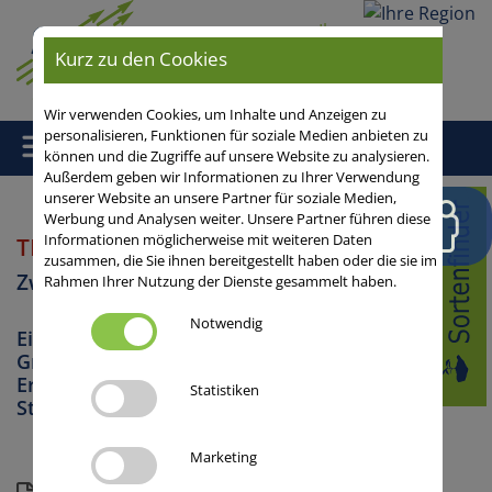
Ihre
Region
Kurz zu den Cookies
Wir verwenden Cookies, um Inhalte und Anzeigen zu
personalisieren, Funktionen für soziale Medien anbieten zu
können und die Zugriffe auf unsere Website zu analysieren.
Außerdem geben wir Informationen zu Ihrer Verwendung
unserer Website an unsere Partner für soziale Medien,
Home
/
Zwischenfrüchte
/ TRAKTOR
Werbung und Analysen weiter. Unsere Partner führen diese
Informationen möglicherweise mit weiteren Daten
TRAKTOR
Winterroggen
zusammen, die Sie ihnen bereitgestellt haben oder die sie im
Zwischenfrüchte
Rahmen Ihrer Nutzung der Dienste gesammelt haben.
Notwendig
Eignung zur Biogas- / Futternutzung,
Gründüngung, Humusaufbau,
Erosionsschutz, Wasserschutz /
Statistiken
Stickstoffkonservierung
Marketing