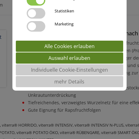
um
Statistiken
Marketing
Bekämpfung von
Pratylenchus penetrans
nach 
PRATEX
ist hervorragend geeignet für Kartoffelfruch
Alle Cookies erlauben
Bekämpfung von wandernden Wurzelnematoden (
Pr
Auswahl erlauben
Keine Vermehrung von Trichodoriden (Überträger der 
Für alle Bodenarten geeignet, auch für sandige und
Individuelle Cookie-Einstellungen
Hohe Produktion an organischer Masse, Nutzung zur 
möglich
mehr Details
Schnelle Anfangsentwicklung und eine hohe Bestock
Unkrautunterdrückung
Tiefreichendes, verzweigtes Wurzelnetz für eine effe
Gute Eignung für Rapsfruchtfolgen
, viterra® HORRIDO, viterra® INTENSIV, viterra® INTENSIV N-PLUS, viterra
 POTATO, viterra® POTATO ÖKO, viterra® RÜBENGARE, viterra® SMART ÖKO