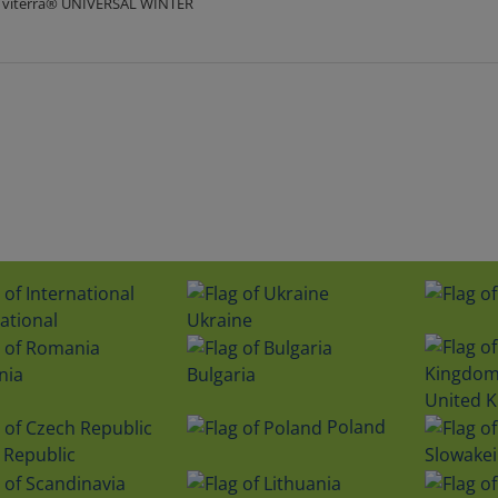
 viterra® UNIVERSAL WINTER
ational
Ukraine
nia
Bulgaria
United 
Poland
 Republic
Slowakei