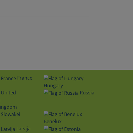
France
Hungary
Russia
Kingdom
Benelux
Latvija