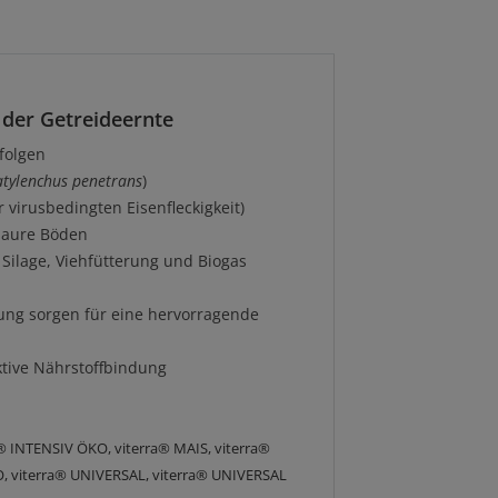
der Getreideernte
tfolgen
atylenchus penetrans
)
virusbedingten Eisenfleckigkeit)
 saure Böden
Silage, Viehfütterung und Biogas
ung sorgen für eine hervorragende
ktive Nährstoffbindung
® INTENSIV ÖKO, viterra® MAIS, viterra®
, viterra® UNIVERSAL, viterra® UNIVERSAL