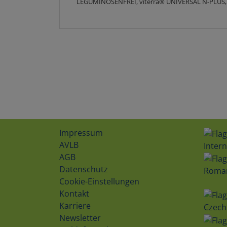
LEGUMINOSENFREI, viterra® UNIVERSAL N-PLUS,
Impressum
AVLB
Intern
AGB
Datenschutz
Roma
Cookie-Einstellungen
Kontakt
Karriere
Czech
Newsletter