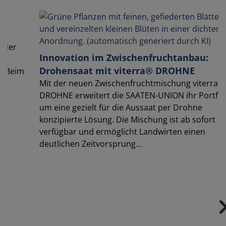
Durum Anbau - Chancen und Markttre
im Fokus
Die Aussaat des Durum für die Ernte 2026 lohnt
Die Marktsituation bleibt weiter stark, die Nach
nach Hartweizen robust und – im Vergleich zu
rra®
schwächelnden Kulturen wie Zuckerrüben –
tfolio
gewinnen Durum-Sorten zunehmend an Bedeu
in vielen …
rt