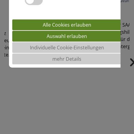
Passgenau für jede Verwertungsrichtung die r
Sorte bzw. sogar Sortenmischung: Das ist un
neues BOOST-Programm
SAATEN-
Alle Cookies erlauben
ilfe für
Auswahl erlauben
 die
tergründe
Individuelle Cookie-Einstellungen
mehr Details