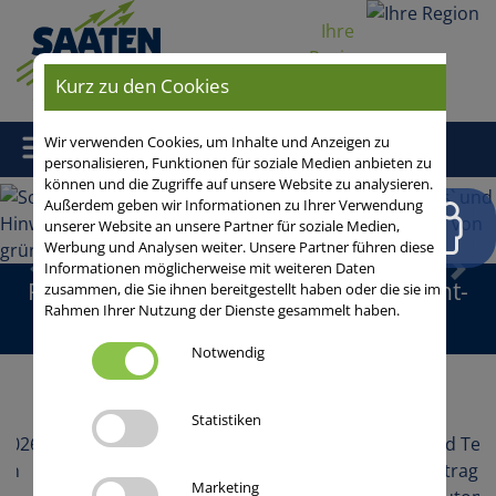
Ihre
Region
Kurz zu den Cookies
Wir verwenden Cookies, um Inhalte und Anzeigen zu
personalisieren, Funktionen für soziale Medien anbieten zu
können und die Zugriffe auf unsere Website zu analysieren.
Außerdem geben wir Informationen zu Ihrer Verwendung
unserer Website an unsere Partner für soziale Medien,
Werbung und Analysen weiter. Unsere Partner führen diese
Informationen möglicherweise mit weiteren Daten
Zurück
Vor
Finden Sie die passende Zwischenfrucht-
zusammen, die Sie ihnen bereitgestellt haben oder die sie im
Rahmen Ihrer Nutzung der Dienste gesammelt haben.
Mischung
Notwendig
Aktuelle Meldungen
Statistiken
SU Mais BOOST: die Booster-Sorten für
Verwertungsrichtungen!
Marketing