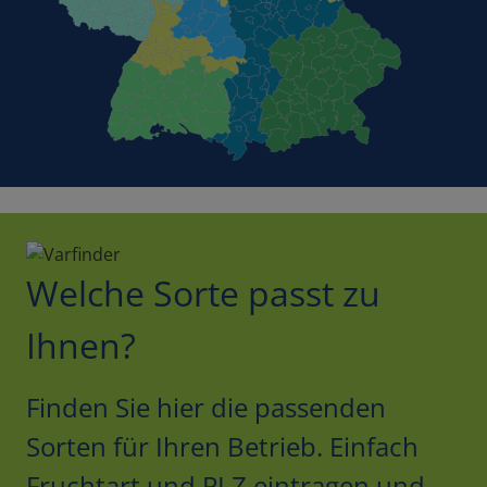
Welche Sorte passt zu
Ihnen?
Finden Sie hier die passenden
Sorten für Ihren Betrieb. Einfach
Fruchtart und PLZ eintragen und