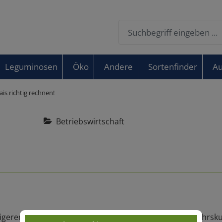
Leguminosen
Öko
Andere
Sortenfinder
Au
is richtig rechnen!
Betriebswirtschaft
igeren Gebieten ackerbaulich eine interessante Frühjahrskul