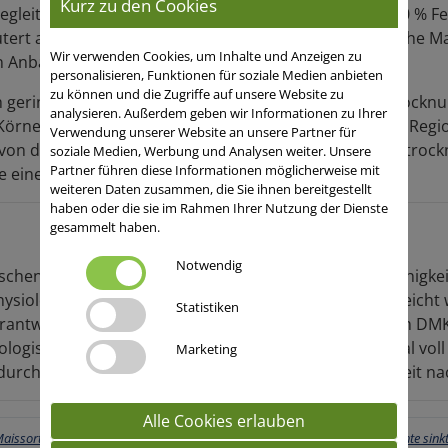
Kurz zu den Cookies
begleitet von höheren Wassergehalten deutlich über 30 % F
utert anhand von aktuellen Versuchsergebnissen, welche Ma
Wir verwenden Cookies, um Inhalte und Anzeigen zu
Anbaulagen die größte Wirtschaftlichkeit aufweisen.
personalisieren, Funktionen für soziale Medien anbieten
zu können und die Zugriffe auf unsere Website zu
ch geringere Wärmesumme in der Abreifephase. Die Trockn
analysieren. Außerdem geben wir Informationen zu Ihrer
 Körnermais-Anbaus und schwanken erheblich. Je nach Region 
Verwendung unserer Website an unsere Partner für
von der Effizienz und der Art der Befeuerung der Maistrock
soziale Medien, Werbung und Analysen weiter. Unsere
Partner führen diese Informationen möglicherweise mit
e einen Unterschied von 240 €/ha.
weiteren Daten zusammen, die Sie ihnen bereitgestellt
haben oder die sie im Rahmen Ihrer Nutzung der Dienste
gesammelt haben.
Notwendig
en Eigenschaften wie Standfestigkeit und Druschfähigkeit
siologische Reife von 30–35 % muss auf alle Fälle erreicht
Statistiken
antwortlich. Für einen Körnermais mit K 240 wird vom D
siologischen Reife schöpft der Mais sein Ertragspotenzial vo
Marketing
s, durch gesunde Pflanzen diesen Zeitpunkt möglichst weit na
Alle Cookies erlauben