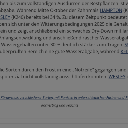
 bis zum vollständigen Ausdürren der Restpflanzen ist wei
erabgabe. Während Mitte Oktober der Zahnmais
HAMPTON
(K
SLEY
(K240) bereits bei 34 %. Zu diesem Zeitpunkt bedeutet
aben sich unter den Witterungsbedingungen 2025 die Gehalt
h ein und zeigt anschließend ein schwaches Dry-Down mit 
 Anfangsentwicklung und anschließend rascher Wasserabga
assergehalten unter 30 % deutlich stärker zum Tragen.
S
überprüften Bereich eine gute Wasserabgabe, während
KE
ss die Sorten durch den Frost in eine „Notreife“ gegangen si
spotenzial nicht vollständig ausschöpfen konnten.
WESLEY
Kornertrag und Feuchte