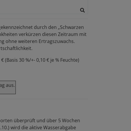
, gekennzeichnet durch den „Schwarzen
rankheiten verkürzen diesen Zeitraum mit
ung ohne weiteren Ertragszuwachs.
schaftlichkeit.
 (Basis 30 %/+- 0,10 € je % Feuchte)
ag aus.
Sorten überprüft und über 5 Wochen
3.10.) wird die aktive Wasserabgabe