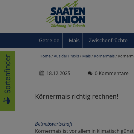
Getreide
Mais
Zwischenfrüchte
Home
/
Aus der Praxis
/
Mais
/
Körnermais
/ Körnerma
18.12.2025
0 Kommentare
Körnermais richtig rechnen!
Betriebswirtschaft
Körnermais ist vor allem in klimatisch günst