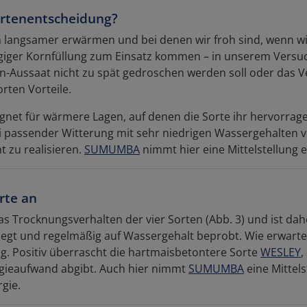
ortenentscheidung?
h langsamer erwärmen und bei denen wir froh sind, wenn wir
ügiger Kornfüllung zum Einsatz kommen – in unserem Vers
n-Aussaat nicht zu spät gedroschen werden soll oder das Ve
rten Vorteile.
ignet für wärmere Lagen, auf denen die Sorte ihr hervorra
i passender Witterung mit sehr niedrigen Wassergehalten vo
t zu realisieren.
SUMUMBA
nimmt hier eine Mittelstellung e
rte an
as Trocknungsverhalten der vier Sorten (Abb. 3) und ist dahe
egt und regelmäßig auf Wassergehalt beprobt. Wie erwarte
g. Positiv überrascht die hartmaisbetontere Sorte
WESLEY
,
rgieaufwand abgibt. Auch hier nimmt
SUMUMBA
eine Mittels
gie.