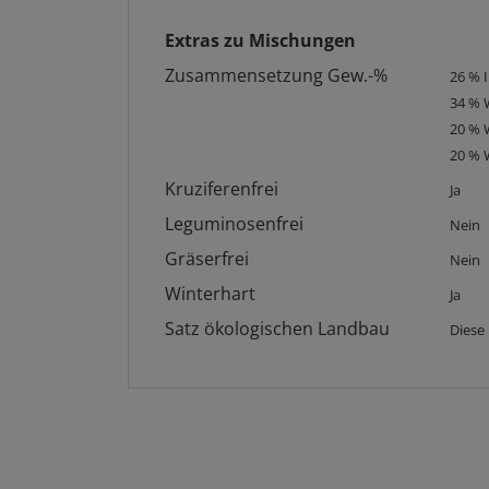
Extras zu Mischungen
Zusammensetzung Gew.-%
26 % 
34 % 
20 % 
20 % 
Kruziferenfrei
Ja
Leguminosenfrei
Nein
Gräserfrei
Nein
Winterhart
Ja
Satz ökologischen Landbau
Diese