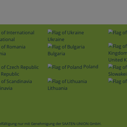
ational
Ukraine
nia
Bulgaria
United 
Poland
 Republic
Slowakei
inavia
Lithuania
vielfältigung nur mit Genehmigung der SAATEN-UNION GmbH.