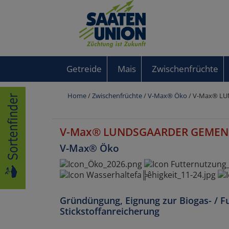
Getreide
Mais
Zwischenfrüchte
Home
/
Zwischenfrüchte
/
V-Max® Öko
/ V-Max® L
V-Max® LUNDSGAARDER GEME
V-Max® Öko
Gründüngung, Eignung zur Biogas- / F
Stickstoffanreicherung