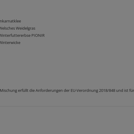
Inkarnatklee
Welsches Weidelgras
Winterfuttererbse PIONIR
Winterwicke
 Mischung erfüllt die Anforderungen der EU-Verordnung 2018/848 und ist fü