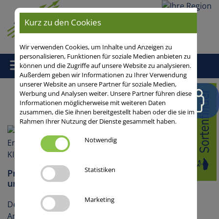
Ihre
Kurz zu den Cookies
Region
Wir verwenden Cookies, um Inhalte und Anzeigen zu
personalisieren, Funktionen für soziale Medien anbieten zu
können und die Zugriffe auf unsere Website zu analysieren.
Außerdem geben wir Informationen zu Ihrer Verwendung
unserer Website an unsere Partner für soziale Medien,
Home
/
Aus der Praxis
/
Leguminosen
/
Körnererbsen
/
Werbung und Analysen weiter. Unsere Partner führen diese
Informationen möglicherweise mit weiteren Daten
Aussaat/Bodenbearbeitung
zusammen, die Sie ihnen bereitgestellt haben oder die sie im
Rahmen Ihrer Nutzung der Dienste gesammelt haben.
Notwendig
Statistiken
Produktionstechnik: Erbsen wollen tief und
ungestört wurzeln
Marketing
Der Anbau von Körnererbsen stellt hohe
Ansprüche an den Boden und seine Bearbeitung.