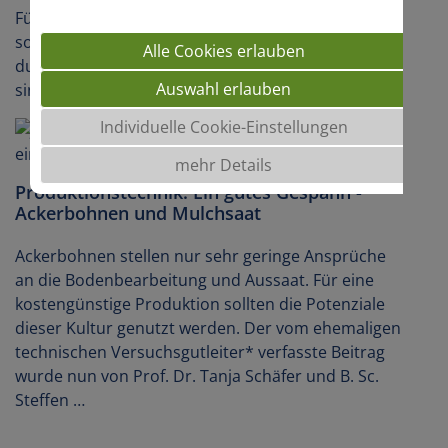
Für den erfolgreichen Körnererbsenanbau gilt: Je
sorgfältiger Bodenbearbeitung und Aussaat
Alle Cookies erlauben
durchgeführt werden, umso sicherer und höher
Auswahl erlauben
sind Pflanzenaufgang und Ertrag.
Individuelle Cookie-Einstellungen
mehr Details
Produktionstechnik: Ein gutes Gespann -
Ackerbohnen und Mulchsaat
Ackerbohnen stellen nur sehr geringe Ansprüche
an die Bodenbearbeitung und Aussaat. Für eine
kostengünstige Produktion sollten die Potenziale
dieser Kultur genutzt werden. Der vom ehemaligen
technischen Versuchsgutleiter* verfasste Beitrag
wurde nun von Prof. Dr. Tanja Schäfer und B. Sc.
Steffen …