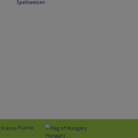
Spelzweizen
France
Hungary