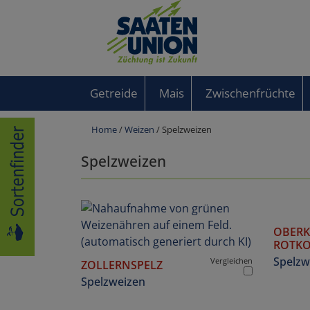
Getreide
Mais
Zwischenfrüchte
Home
/
Weizen
/ Spelzweizen
Spelzweizen
OBER
ROTK
Spelzw
Vergleichen
ZOLLERNSPELZ
Spelzweizen