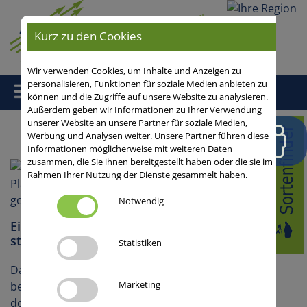
Ihre
Region
Kurz zu den Cookies
Wir verwenden Cookies, um Inhalte und Anzeigen zu
personalisieren, Funktionen für soziale Medien anbieten zu
können und die Zugriffe auf unsere Website zu analysieren.
Außerdem geben wir Informationen zu Ihrer Verwendung
unserer Website an unsere Partner für soziale Medien,
Home
/
/ Ölfrüchte
Werbung und Analysen weiter. Unsere Partner führen diese
Informationen möglicherweise mit weiteren Daten
zusammen, die Sie ihnen bereitgestellt haben oder die sie im
Rahmen Ihrer Nutzung der Dienste gesammelt haben.
Notwendig
Einzelkornsaat von Raps: Wie viel Potenzial
steckt in Reihenweite und Saatstärke?
Statistiken
Das Einzelkornsaatverfahren bei Winterraps ist
Marketing
bereits auf vielen Betrieben etabliert und punktet
dort vor allem mit präziser Tiefenablage,