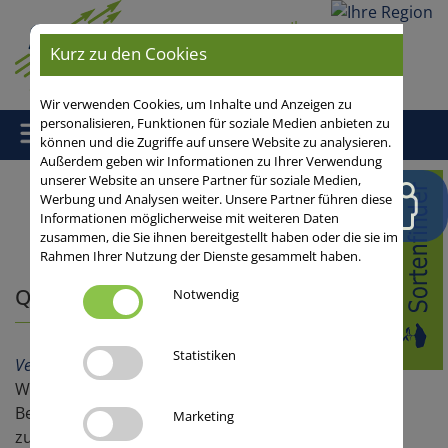
Ihre
Region
Kurz zu den Cookies
Wir verwenden Cookies, um Inhalte und Anzeigen zu
personalisieren, Funktionen für soziale Medien anbieten zu
können und die Zugriffe auf unsere Website zu analysieren.
Außerdem geben wir Informationen zu Ihrer Verwendung
unserer Website an unsere Partner für soziale Medien,
Home
/
Getreide
/
Winterweizen
/
Qualitätsweizen (E/A)
/
Werbung und Analysen weiter. Unsere Partner führen diese
Qualitätsweizen
Informationen möglicherweise mit weiteren Daten
zusammen, die Sie ihnen bereitgestellt haben oder die sie im
Rahmen Ihrer Nutzung der Dienste gesammelt haben.
Qualitätsweizen
Notwendig
Statistiken
Vermarktung & Verwertung
Wir haben auf unserer Webseite unter diesem
Begriff sowohl E- als auch A-Weizensorten
Marketing
zusammengefasst. Das ist praktisch, aber streng