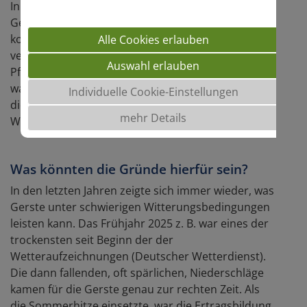
In den letzten Jahrezehnten sind bei allen
Getreidearten und auch bei Raps die Erträge
kontiniuierlich angestiegen: Züchtungsfortschritt,
Alle Cookies erlauben
verbesserte Pflanzenernährung, der chemische
Auswahl erlauben
Pflanzenschutz sowie der technische Fortschritt
waren die "Ertragstreiber". Doch seit Jahren flachen
Individuelle Cookie-Einstellungen
die Ertragskurven ab - nicht jedoch die der
mehr Details
Wintergerste (s. Abbildung).
Was könnten die Gründe hierfür sein?
In den letzten Jahren zeigte sich immer wieder, was
Gerste unter schwierigen Witterungsbedingungen
leisten kann. Das Frühjahr 2025 z. B. war eines der
trockensten seit Beginn der der
Wetteraufzeichnungen (Deutscher Wetterdienst).
Die dann fallenden, oft spärlichen, Niederschläge
kamen für die Gerste genau zur rechten Zeit. Als
die Sommerhitze einsetzte, war die Ertragsbildung