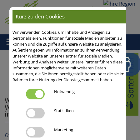
Ihre
Kurz zu den Cookies
Region
Wir verwenden Cookies, um Inhalte und Anzeigen zu
personalisieren, Funktionen für soziale Medien anbieten zu
können und die Zugriffe auf unsere Website zu analysieren.
Außerdem geben wir Informationen zu Ihrer Verwendung
unserer Website an unsere Partner für soziale Medien,
Home
/
Getreide
/
Wintergerste
/
Winterfuttergerste
/
Werbung und Analysen weiter. Unsere Partner führen diese
Winterfuttergerste: Als einziges Wintergetreide noch
Informationen möglicherweise mit weiteren Daten
Ertragsfortschritt in der Praxis
zusammen, die Sie ihnen bereitgestellt haben oder die sie im
Rahmen Ihrer Nutzung der Dienste gesammelt haben.
Notwendig
Winterfuttergerste: Als einziges
Wintergetreide noch Ertragsfortschritt
Statistiken
in der Praxis
Marketing
Ertragsleistung
,
Fruchtfolge und Fruchtfolgewert