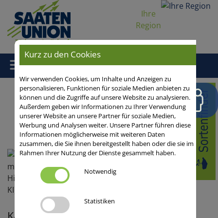
Ihre
Region
Kurz zu den Cookies
Wir verwenden Cookies, um Inhalte und Anzeigen zu
personalisieren, Funktionen für soziale Medien anbieten zu
Home
/
Aus der Praxis
/
Mais
/
Praxistipps Mais allgemein
/
können und die Zugriffe auf unsere Website zu analysieren.
Kameragesteuerte Hacksysteme sind etwas ÖKonventionelles!
Außerdem geben wir Informationen zu Ihrer Verwendung
unserer Website an unsere Partner für soziale Medien,
Werbung und Analysen weiter. Unsere Partner führen diese
Blog-Startseite
01.07.2025
Informationen möglicherweise mit weiteren Daten
0 Kommentare
zusammen, die Sie ihnen bereitgestellt haben oder die sie im
Rahmen Ihrer Nutzung der Dienste gesammelt haben.
Notwendig
Statistiken
Kameragesteuerte Hacksysteme sind