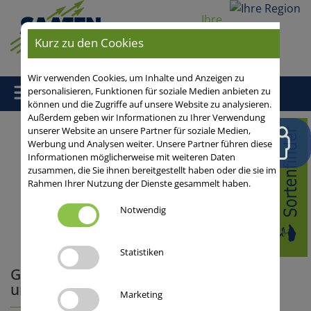
Ihre
Region
Kurz zu den Cookies
Wir verwenden Cookies, um Inhalte und Anzeigen zu
personalisieren, Funktionen für soziale Medien anbieten zu
können und die Zugriffe auf unsere Website zu analysieren.
Außerdem geben wir Informationen zu Ihrer Verwendung
Home
/
Aus der Praxis
/
Getreide
/
Winterroggen/HySeed-
unserer Website an unsere Partner für soziale Medien,
Werbung und Analysen weiter. Unsere Partner führen diese
Hybridroggen
/ GPS-Getreide: Flexibilität absichern und
Informationen möglicherweise mit weiteren Daten
Futterknappheit vorbeugen
zusammen, die Sie ihnen bereitgestellt haben oder die sie im
Rahmen Ihrer Nutzung der Dienste gesammelt haben.
Blog-Startseite
17.08.2023
Notwendig
0 Kommentare
Statistiken
GPS-Getreide: Flexibilität absichern
und Futterknappheit vorbeugen
Marketing