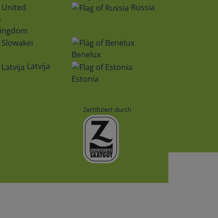
Russia
Kingdom
Benelux
Latvija
Estonia
Zertifiziert durch