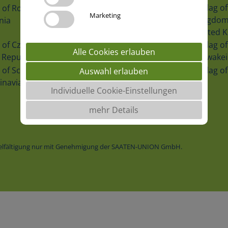
Marketing
nia
Bulgaria
United 
Poland
Alle Cookies erlauben
 Republic
Slowakei
Auswahl erlauben
inavia
Lithuania
Individuelle Cookie-Einstellungen
mehr Details
vielfältigung nur mit Genehmigung der SAATEN-UNION GmbH.