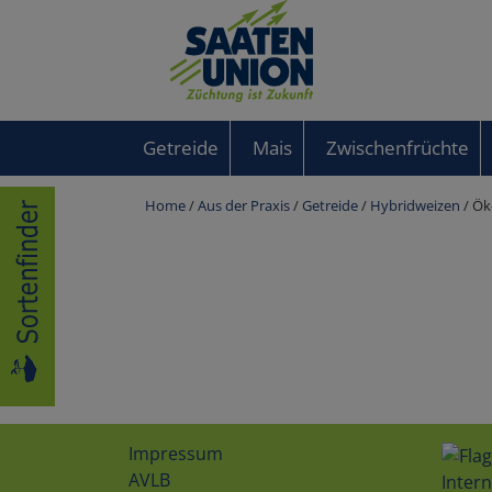
Getreide
Mais
Zwischenfrüchte
Home
/
Aus der Praxis
/
Getreide
/
Hybridweizen
/ Ök
Impressum
AVLB
Intern