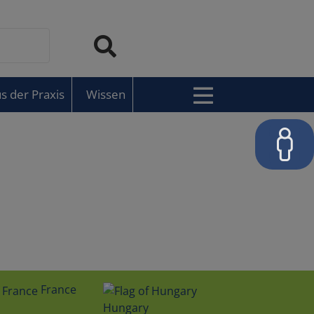
s der Praxis
Wissen
France
Hungary