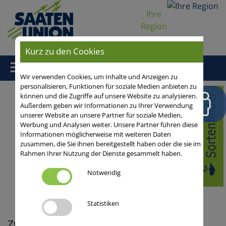
Ihre
Region
Kurz zu den Cookies
Wir verwenden Cookies, um Inhalte und Anzeigen zu
personalisieren, Funktionen für soziale Medien anbieten zu
Home
/
Aus der Praxis
/
Zwischenfrüchte
/ Zwischenfrucht- und
können und die Zugriffe auf unsere Website zu analysieren.
Außerdem geben wir Informationen zu Ihrer Verwendung
Mikrobiommanagement unterstützen den Kartoffelanbau
unserer Website an unsere Partner für soziale Medien,
Werbung und Analysen weiter. Unsere Partner führen diese
Blog-Startseite
Informationen möglicherweise mit weiteren Daten
14.10.2025
zusammen, die Sie ihnen bereitgestellt haben oder die sie im
0 Kommentare
Rahmen Ihrer Nutzung der Dienste gesammelt haben.
Fruchtfolge und
Fruchtfolgewert,
Notwendig
Zwischenfrüchte
Statistiken
Zwischenfrucht- und