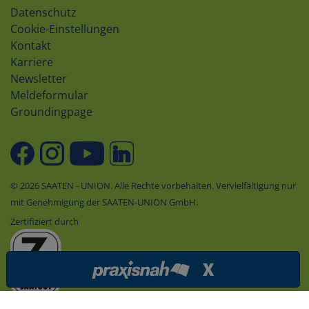
Datenschutz
Cookie-Einstellungen
Kontakt
Karriere
Newsletter
Meldeformular
Groundingpage
© 2026 SAATEN - UNION. Alle Rechte vorbehalten. Vervielfältigung nur
mit Genehmigung der SAATEN-UNION GmbH.
Zertifiziert durch