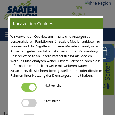
Ihre
Region
Kurz zu den Cookies
Wir verwenden Cookies, um Inhalte und Anzeigen zu
personalisieren, Funktionen für soziale Medien anbieten zu
können und die Zugriffe auf unsere Website zu analysieren.
Home
/
Aus der Praxis
/
Getreide
/
Winterroggen/HySeed-
Außerdem geben wir Informationen zu Ihrer Verwendung
Hybridroggen
/
Ökonomie/Markt/Verwertung
/ Ist
unserer Website an unsere Partner für soziale Medien,
Grünschnittroggen in der Fütterung eine Alternative zu
Werbung und Analysen weiter. Unsere Partner führen diese
Informationen möglicherweise mit weiteren Daten
Welschem Weidelgras?
zusammen, die Sie ihnen bereitgestellt haben oder die sie im
Rahmen Ihrer Nutzung der Dienste gesammelt haben.
Blog-Startseite
01.07.2025
Notwendig
0 Kommentare
Fütterung, Zwischenfrüchte
Statistiken
Ist Grünschnittroggen in der Fütterung