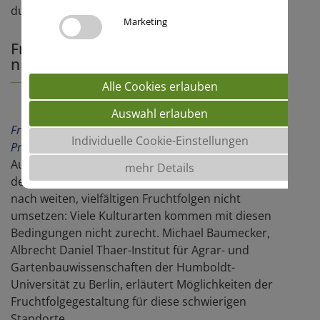
Marketing
Fruchtfolgen für ertragsschwache,
niederschlagslimitierte Sandstandorte
Alle Cookies erlauben
Schnell gelesen (Kurzfassung)
Auswahl erlauben
Fruchtfolge und Fruchtfolgewert
,
Hybridroggen
,
Individuelle Cookie-Einstellungen
Produktionstechnik
Auf Sandstandorten mit wenig Niederschlägen in
mehr Details
der Zeit von April bis Juni lässt sich die Forderung
nach weiten, vielfältigen Fruchtfolgen nicht
umsetzen: Viele Kulturarten kommen mit diesen
Bedingungen nicht zurecht. Michael Baumecker,
Albrecht Daniel Thaer-Institut für Agrar- und
Gartenbauwissenschaften der Humboldt-
Universität zu Berlin, erläutert Möglichkeiten der
Fruchtfolgegestaltung für diese schwierigen
Standorte.