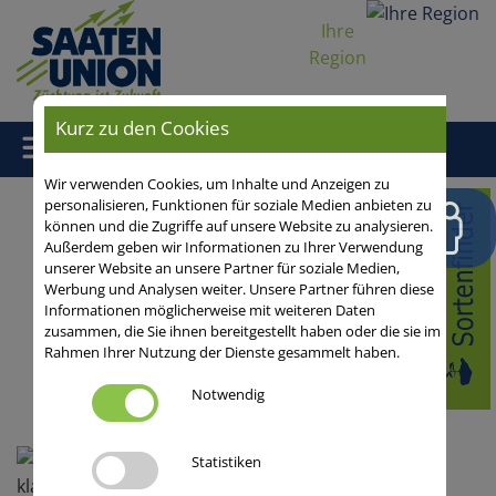
Ihre
Region
Kurz zu den Cookies
Wir verwenden Cookies, um Inhalte und Anzeigen zu
personalisieren, Funktionen für soziale Medien anbieten zu
Home
/
Aus der Praxis
/
Getreide
/
Winterroggen/HySeed-
können und die Zugriffe auf unsere Website zu analysieren.
Hybridroggen
/
Fruchtfolge
/ Fruchtfolgen für ertragsschwache,
Außerdem geben wir Informationen zu Ihrer Verwendung
niederschlagslimitierte Sandstandorte
unserer Website an unsere Partner für soziale Medien,
Werbung und Analysen weiter. Unsere Partner führen diese
Informationen möglicherweise mit weiteren Daten
Blog-Startseite
08.07.2024
zusammen, die Sie ihnen bereitgestellt haben oder die sie im
0 Kommentare
Rahmen Ihrer Nutzung der Dienste gesammelt haben.
Fruchtfolge und
Notwendig
Fruchtfolgewert, Hybridroggen,
Produktionstechnik
Statistiken