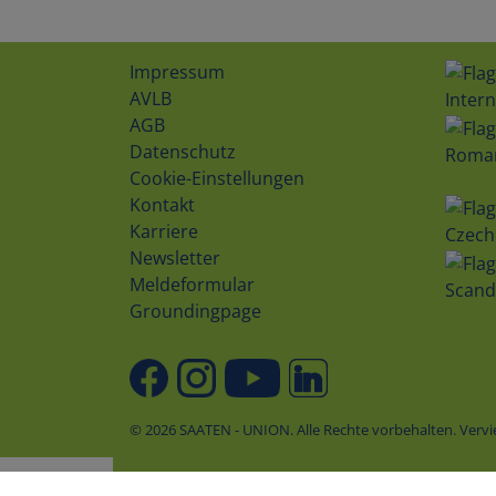
Impressum
AVLB
Intern
AGB
Datenschutz
Roma
Cookie-Einstellungen
Kontakt
Karriere
Czech
Newsletter
Meldeformular
Scand
Groundingpage
© 2026 SAATEN - UNION. Alle Rechte vorbehalten. Ver