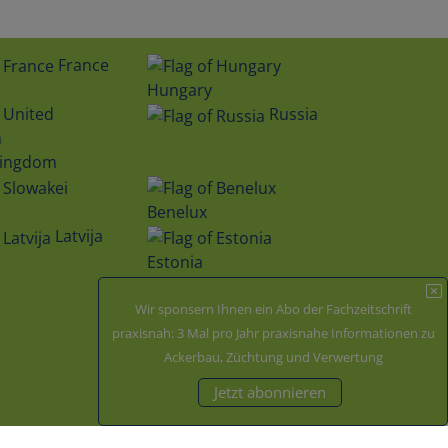
France
Hungary
Russia
Kingdom
Benelux
Latvija
Estonia
Wir sponsern Ihnen ein Abo der Fachzeitschrift
Zertifiziert durch
praxisnah: 3 Mal pro Jahr praxisnahe Informationen zu
Ackerbau, Züchtung und Verwertung
Jetzt abonnieren