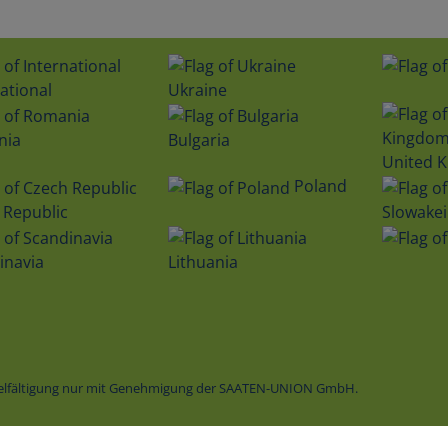
ational
Ukraine
nia
Bulgaria
United 
Poland
 Republic
Slowakei
inavia
Lithuania
vielfältigung nur mit Genehmigung der SAATEN-UNION GmbH.