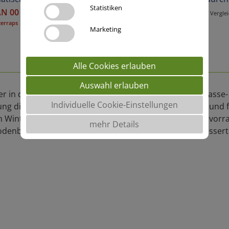
Statistiken
N 00
JUMBO 00
Vergleichen
Vergle
terraps
Sommerfutterraps
Marketing
Alle Cookies erlauben
Auswahl erlauben
ter in der Rinderfütterung. Es werden sehr gute Grünmasse
Individuelle Cookie-Einstellungen
gung dient die organische Substanz dem Humusaufbau und f
Winter - als auch den Sommerfutterraps zu einer hervorr
mehr Details
Bodenbereiche, stabilisiert die Bodenstruktur und verbesser