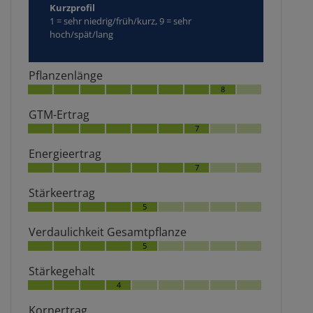
Kurzprofil
1 = sehr niedrig/früh/kurz, 9 = sehr
hoch/spät/lang
Pflanzenlänge
8
GTM-Ertrag
7
Energieertrag
7
Stärkeertrag
5
Verdaulichkeit Gesamtpflanze
5
Stärkegehalt
4
Kornertrag