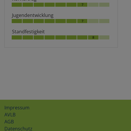
7
Jugendentwicklung
7
Standfestigkeit
8
Impressum
AVLB
AGB
Datenschutz