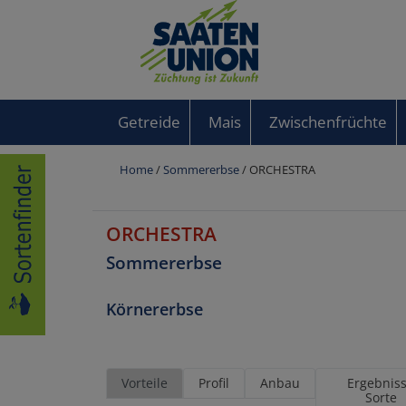
Getreide
Mais
Zwischenfrüchte
Home
/
Sommererbse
/ ORCHESTRA
ORCHESTRA
Sommererbse
Körnererbse
Vorteile
Profil
Anbau
Ergebnis
Sorte