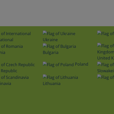
ational
Ukraine
nia
Bulgaria
United 
Poland
 Republic
Slowakei
inavia
Lithuania