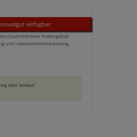
kosaatgut verfügbar
rdurchschnittlichem Proteingehalt
rung und Lebensmittelverarbeitung
n
ung oder Verkauf