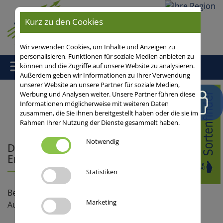
Ihre
Kurz zu den Cookies
Region
Wir verwenden Cookies, um Inhalte und Anzeigen zu
personalisieren, Funktionen für soziale Medien anbieten zu
können und die Zugriffe auf unsere Website zu analysieren.
Außerdem geben wir Informationen zu Ihrer Verwendung
unserer Website an unsere Partner für soziale Medien,
Home
/
Leguminosen
/
Sojabohne
/ Digitaler Aussaatrechner
Werbung und Analysen weiter. Unsere Partner führen diese
Informationen möglicherweise mit weiteren Daten
Erbsen/Ackerbohnen/Soja
zusammen, die Sie ihnen bereitgestellt haben oder die sie im
Rahmen Ihrer Nutzung der Dienste gesammelt haben.
Notwendig
Digitaler Aussaatrechner
Erbsen/Ackerbohnen/Soja
Statistiken
Berechnen Sie einfach und schnell die
Marketing
Aussaatstärke in kg/ha.