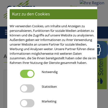
Ihre
Region
Kurz zu den Cookies
Wir verwenden Cookies, um Inhalte und Anzeigen zu
personalisieren, Funktionen für soziale Medien anbieten zu
können und die Zugriffe auf unsere Website zu analysieren.
Außerdem geben wir Informationen zu Ihrer Verwendung
unserer Website an unsere Partner für soziale Medien,
Home
/ Fachartikel von Daniel Ott
Werbung und Analysen weiter. Unsere Partner führen diese
Informationen möglicherweise mit weiteren Daten
Alle Fachartikel von Daniel Ott
zusammen, die Sie ihnen bereitgestellt haben oder die sie im
Rahmen Ihrer Nutzung der Dienste gesammelt haben.
Notwendig
Daniel Ott
Statistiken
Produktmanager Mais international und
national
Tel:
+49 511 72666-289
Marketing
Mobil:
+49 151 24252700