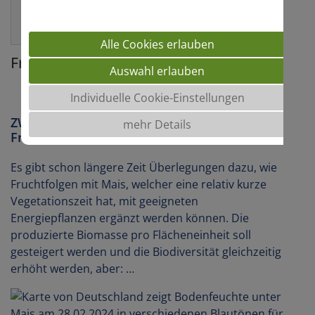
daniel.ott@saaten-union.de
Alle Cookies erlauben
Fruchtfolge
Auswahl erlauben
Individuelle Cookie-Einstellungen
ZWEITFRUCHTMAIS: Standortbedingungen,
mehr Details
Fruchtfolge und Sortenwahl
Es gibt schon längere Zeit Überlegungen dazu, wie
Fruchtfolgen mit Mais, welcher eine relativ kurze
Vegetationszeit hat, mit geeigneten
Energiepflanzen ergänzt werden können. Die
produzierte Biomasse pro Flächeneinheit soll
gesteigert werden und die Biodiversität gleichzeitig
erhöht werden, aber: …