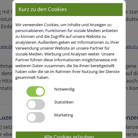
Kurz zu den Cookies
 mit längeren Frühsommertrockenheiten und teilweise sta
eistungsmilchviehherden produziert und die Futterprodukti
Wir verwenden Cookies, um Inhalte und Anzeigen zu
Einblick.
personalisieren, Funktionen für soziale Medien anbieten
zu können und die Zugriffe auf unsere Website zu
analysieren. Außerdem geben wir Informationen zu Ihrer
Verwendung unserer Website an unsere Partner für
soziale Medien, Werbung und Analysen weiter. Unsere
Partner führen diese Informationen möglicherweise mit
nehmender klimatischer Herausforderungen. Die gestiegene 
weiteren Daten zusammen, die Sie ihnen bereitgestellt
haben oder die sie im Rahmen Ihrer Nutzung der Dienste
g, denn mindestens 50 % der täglichen Ration bezogen auf 
gesammelt haben.
e Hitzestress nicht nur für die Futterpflanzen, sondern auch
mentationswärme des Pansens ein Problem, besonders in Ko
Notwendig
Statistiken
Marketing
uzerne geht zu Ende – die Basis für Ganzpflanzen
setzte die Landwirtschaft lange auf die Hauptfutterpflanz
 eben auch unflexibel, wie wir gemerkt haben! Die Sicherste
Alle Cookies erlauben