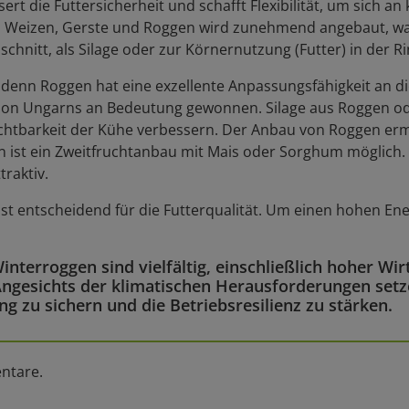
ert die Futtersicherheit und schafft Flexibilität, um sich a
le, Weizen, Gerste und Roggen wird zunehmend angebaut, 
schnitt, als Silage oder zur Körnernutzung (Futter) in der
 denn Roggen hat eine exzellente Anpassungsfähigkeit an d
tion Ungarns an Bedeutung gewonnen. Silage aus Roggen ode
uchtbarkeit der Kühe verbessern. Der Anbau von Roggen ermö
en ist ein Zweitfruchtanbau mit Mais oder Sorghum möglich.
traktiv.
st entscheidend für die Futterqualität. Um einen hohen Ener
interroggen sind vielfältig, einschließlich hoher Wirt
 Angesichts der klimatischen Herausforderungen set
 zu sichern und die Betriebsresilienz zu stärken.
ntare.