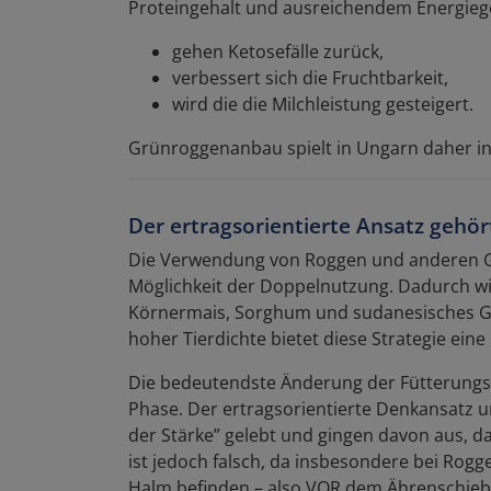
Proteingehalt und ausreichendem Energiege
gehen Ketosefälle zurück,
verbessert sich die Fruchtbarkeit,
wird die die Milchleistung gesteigert.
Grünroggenanbau spielt in Ungarn daher in 
Der ertragsorientierte Ansatz gehör
Die Verwendung von Roggen und anderen Get
Möglichkeit der Doppelnutzung. Dadurch wird
Körnermais, Sorghum und sudanesisches Gra
hoher Tierdichte bietet diese Strategie ein
Die bedeutendste Änderung der Fütterungss
Phase. Der ertragsorientierte Denkansatz u
der Stärke” gelebt und gingen davon aus, da
ist jedoch falsch, da insbesondere bei Rogg
Halm befinden – also VOR dem Ährenschieben