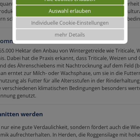
quantitativen Anforderungen an die Versorgungssicherheit 
Auswahl erlauben
oduktion zu verringern, macht es Sinn, auf mehrere Kultura
ern schafft auch Flexibilität, um auf veränderte Umweltbed
Individuelle Cookie-Einstellungen
mehr Details
 Kommen!
5.000 Hektar den Anbau von Wintergetreide wie Triticale, W
ais. Dabei hat die Praxis erkannt, dass Triticale, Weizen und
 des Ährenschiebens mit Nachtrocknung auf dem Feld (bis 
an erntet zur Milch- oder Wachsphase, um sie in die Futter
nutzung als Futter für alle Altersstufen in der Rinderhaltun
verschiedenen klimatischen Bedingungen besonders wertvoll
winnung genutzt.
hnitten werden
cht nur eine gute Verdaulichkeit, sondern fördert auch die 
mik aufrechterhalten. In Herden, die Roggensilage mit hoh