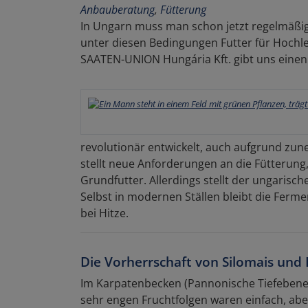
Anbauberatung
,
Fütterung
In Ungarn muss man schon jetzt regelmäßig
unter diesen Bedingungen Futter für Hochl
SAATEN-UNION Hungária Kft. gibt uns einen 
revolutionär entwickelt, auch aufgrund zu
stellt neue Anforderungen an die Fütterun
Grundfutter. Allerdings stellt der ungarisch
Selbst in modernen Ställen bleibt die Fer
bei Hitze.
Die Vorherrschaft von Silomais und L
Im Karpatenbecken (Pannonische Tiefebene) 
sehr engen Fruchtfolgen waren einfach, aber