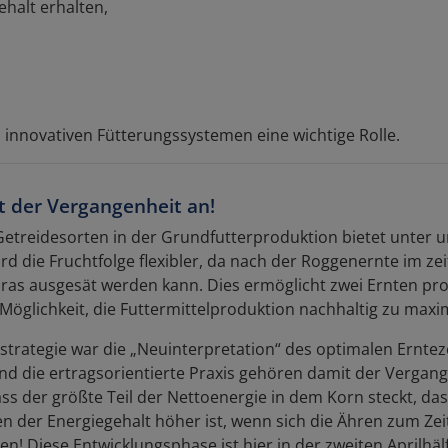
halt erhalten,
innovativen Fütterungssystemen eine wichtige Rolle.
t der Vergangenheit an!
reidesorten in der Grundfutterproduktion bietet unter u
 die Fruchtfolge flexibler, da nach der Roggenernte im zei
s ausgesät werden kann. Dies ermöglicht zwei Ernten pro 
e Möglichkeit, die Futtermittelproduktion nachhaltig zu maxi
trategie war die „Neuinterpretation“ des optimalen Ernte
nd die ertragsorientierte Praxis gehören damit der Vergang
ss der größte Teil der Nettoenergie in dem Korn steckt, das
en der Energiegehalt höher ist, wenn sich die Ähren zum Ze
! Diese Entwicklungsphase ist hier in der zweiten Aprilhäl