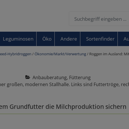
Leguminosen
Öko
Andere
Sortenfinder
Au
eed-Hybridroggen
/
Ökonomie/Markt/Verwertung
/ Roggen im Ausland: Mi
Anbauberatung, Fütterung
gem Grundfutter die Milchproduktion sichern