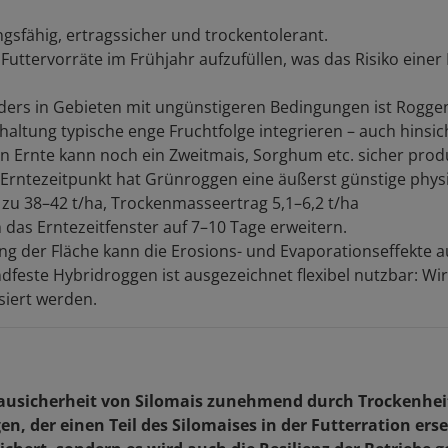
gsfähig, ertragssicher und trockentolerant.
 Futtervorräte im Frühjahr aufzufüllen, was das Risiko ei
nders in Gebieten mit ungünstigeren Bedingungen ist Roggen 
erhaltung typische enge Fruchtfolge integrieren – auch hinsic
en Ernte kann noch ein Zweitmais, Sorghum etc. sicher prod
en Erntezeitpunkt hat Grünroggen eine äußerst günstige p
 zu 38–42 t/ha, Trockenmasseertrag 5,1–6,2 t/ha
 das Erntezeitfenster auf 7–10 Tage erweitern.
g der Fläche kann die Erosions- und Evaporationseffekte a
andfeste Hybridroggen ist ausgezeichnet flexibel nutzbar: Wi
siert werden.
bausicherheit von Silomais zunehmend durch Trockenhe
, der einen Teil des Silomaises in der Futterration erse