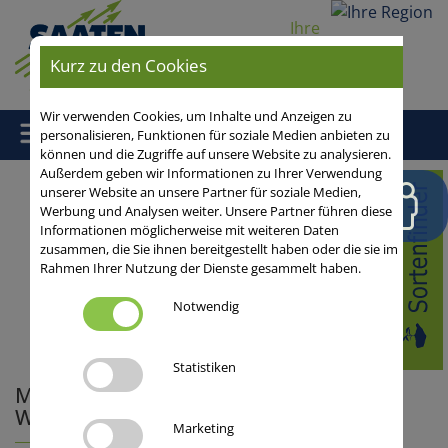
Ihre
Region
Kurz zu den Cookies
Wir verwenden Cookies, um Inhalte und Anzeigen zu
personalisieren, Funktionen für soziale Medien anbieten zu
können und die Zugriffe auf unsere Website zu analysieren.
Außerdem geben wir Informationen zu Ihrer Verwendung
Home
/
Aus der Praxis
/
Getreide
/
Winterroggen/HySeed-
unserer Website an unsere Partner für soziale Medien,
Werbung und Analysen weiter. Unsere Partner führen diese
Hybridroggen
/
Bestandesführung
/ Mutterkornvorkommen im
Informationen möglicherweise mit weiteren Daten
Roggen - Wie können Sie dem Befall vorbeugen?
zusammen, die Sie ihnen bereitgestellt haben oder die sie im
Rahmen Ihrer Nutzung der Dienste gesammelt haben.
Blog-Startseite
26.09.2023
Notwendig
0 Kommentare
Statistiken
Mutterkornvorkommen im Roggen -
Wie können Sie dem Befall vorbeugen?
Marketing