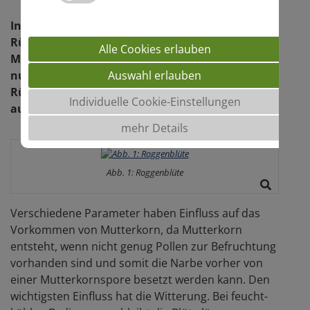
In den letzten Jahren gab es regional vermehrte
Rückmeldungen und Diskussionen zum Thema
Alle Cookies erlauben
Mutterkorn im Roggen. In diesem Jahr gab es
nur aus einer kleinen Region Deutschlands die
Auswahl erlauben
Rückmeldung das dort etwas mehr Mutterkorn
Individuelle Cookie-Einstellungen
aufgetreten ist. Doch wie kann das sein?
mehr Details
Abb. 1: Roggenblüte
Verschiedene Parameter haben Einfluss auf das
Vorkommen von Mutterkorn, da Mutterkorn
entsteht, wenn nicht genug Pollen zur Befruchtung
vorhanden sind und somit die Narbe vorher von
einer Mutterkornspore besetzt werden kann. Den
wichtigsten Einfluss hat die Witterung. Bei feucht-