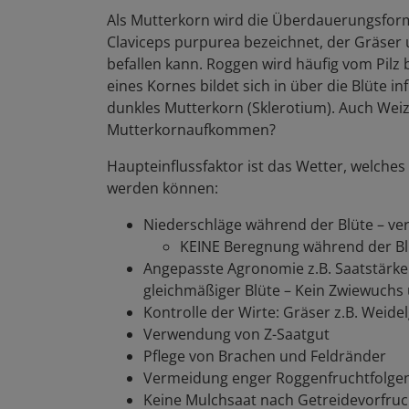
Als Mutterkorn wird die Überdauerungsform
Claviceps purpurea bezeichnet, der Gräser
befallen kann. Roggen wird häufig vom Pilz b
eines Kornes bildet sich in über die Blüte in
dunkles Mutterkorn (Sklerotium). Auch Wei
Mutterkornaufkommen?
Haupteinflussfaktor ist das Wetter, welches 
werden können:
Niederschläge während der Blüte – ve
KEINE Beregnung während der Bl
Angepasste Agronomie z.B. Saatstärke u
gleichmäßiger Blüte – Kein Zwiewuch
Kontrolle der Wirte: Gräser z.B. Weidel
Verwendung von Z-Saatgut
Pflege von Brachen und Feldränder
Vermeidung enger Roggenfruchtfolge
Keine Mulchsaat nach Getreidevorfruc