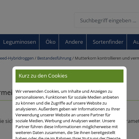
Leguminosen
Öko
Andere
Sortenfinder
Au
eed-Hybridroggen
/
Bestandesführung
/ Mutterkorn kontrollieren und ver
Kurz zu den Cookies
MyRye Pflanzenbau
ermeiden
Wir verwenden Cookies, um Inhalte und Anzeigen zu
personalisieren, Funktionen für soziale Medien anbieten
zu können und die Zugriffe auf unsere Website zu
analysieren. Außerdem geben wir Informationen zu Ihrer
Verwendung unserer Website an unsere Partner für
 sich egal wie Ihre Sortenauswahl erfolgt ist, über Param
soziale Medien, Werbung und Analysen weiter. Unsere
Partner führen diese Informationen möglicherweise mit
weiteren Daten zusammen, die Sie ihnen bereitgestellt
haben oder die sie im Rahmen Ihrer Nutzung der Dienste