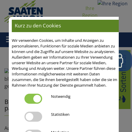
Ihre
Region
Kurz zu den Cookies
Wir verwenden Cookies, um Inhalte und Anzeigen zu
personalisieren, Funktionen für soziale Medien anbieten zu
können und die Zugriffe auf unsere Website zu analysieren.
Home
/
Leguminosen
/
Körnererbsen
/ „Die Futtererbse passt
Außerdem geben wir Informationen zu Ihrer Verwendung
hier hin!“
unserer Website an unsere Partner für soziale Medien,
Werbung und Analysen weiter. Unsere Partner führen diese
Informationen möglicherweise mit weiteren Daten
zusammen, die Sie ihnen bereitgestellt haben oder die sie im
Rahmen Ihrer Nutzung der Dienste gesammelt haben.
Notwendig
Betriebsreportage: „Die Futtererbse
passt hier hin!“
Statistiken
Auf dem nordbayerischen Betrieb Brunner wird