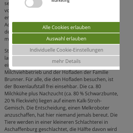
Marketing
seit 15 Jahren Importsoja in der Rinderfütterung
vollständig durch andere Grobleguminosen
ersetzt. Warum sich die Futtererbse gegenüber
Acker- und Sojabohne durchgesetzt hat, erläutert
Alle Cookies erlauben
der Landwirt aus Aschaffenburg in einem Gespräch
Auswahl erlauben
mit praxisnah.
Individuelle Cookie-Einstellungen
Stadtnäher kann die Lage eines
landwirtschaftlichen Betriebes nicht sein: Am Ende
mehr Details
einer Wohnstraße in Aschaffenburg liegen der
Milchviehbetrieb und der Hofladen der Familie
Brunner. Für alle, die den Hofladen besuchen, ist
der Boxenlaufstall frei einsehbar. Die ca. 80
Milchkühe plus Nachzucht (ca. 80 % Schwarzbunte,
20 % Fleckvieh) liegen auf einem Kalk-Stroh-
Gemisch. Die Entscheidung, einen Melkroboter
anzuschaffen, hat hier niemand jemals bereut. Die
Tiere werden in einer kleineren Schlachterei in
Aschaffenburg geschlachtet, die Hälfte davon wird