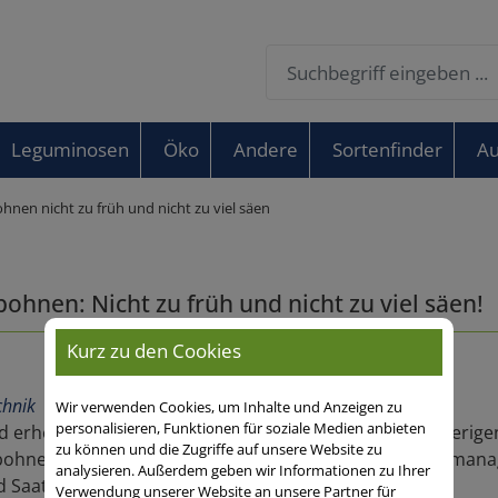
Leguminosen
Öko
Andere
Sortenfinder
Au
hnen nicht zu früh und nicht zu viel säen
hnen: Nicht zu früh und nicht zu viel säen!
Kurz zu den Cookies
chnik
Wir verwenden Cookies, um Inhalte und Anzeigen zu
personalisieren, Funktionen für soziale Medien anbieten
 erheblich ertragreicher und winterfester als die bisherige
zu können und die Zugriffe auf unsere Website zu
bohne schon bei der Aussaat gelegt. Jan Böse, Produktmana
analysieren. Außerdem geben wir Informationen zu Ihrer
 Saatstärke auf den Ertrag.
Verwendung unserer Website an unsere Partner für