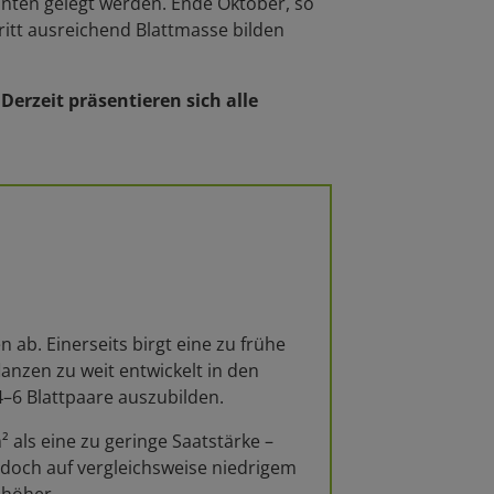
inten gelegt werden. Ende Oktober, so
tritt ausreichend Blattmasse bilden
erzeit präsentieren sich alle
b. Einerseits birgt eine zu frühe
lanzen zu weit entwickelt in den
–6 Blattpaare auszubilden.
als eine zu geringe Saatstärke –
edoch auf vergleichsweise niedrigem
 höher.