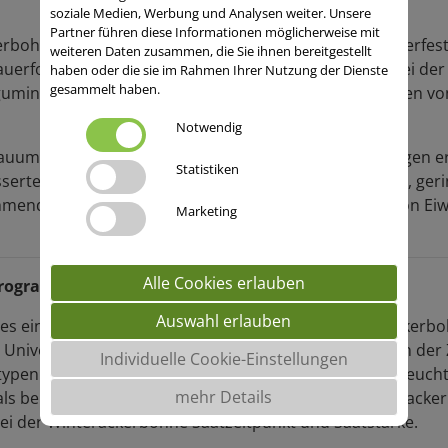
soziale Medien, Werbung und Analysen weiter. Unsere
Partner führen diese Informationen möglicherweise mit
erbohnensorten sind erheblich ertragreicher und winterfeste
weiteren Daten zusammen, die Sie ihnen bereitgestellt
uerfolg wird auch bei der Winterackerbohne schon bei der A
haben oder die sie im Rahmen Ihrer Nutzung der Dienste
gesammelt haben.
uminosen, beschreibt unter anderem die Auswirkungen von 
Notwendig
bauumfang von Körnerleguminosen in Deutschland zeigen er
Statistiken
serte Bodenstruktur nach der Ernte der Leguminosen, geri
nehmenden Hand sind Treiber des heimischen Anbaus von E
Marketing
Alle Cookies erlauben
programm für mehr Gesundheit und Winterhärte
Auswahl erlauben
 ein langjährig aktives Zuchtprogramm zu Winterackerbo
Universität Göttingen bearbeitet wird. Schwerpunkt in der Z
Individuelle Cookie-Einstellungen
ypen. Damit kann diese Kultur im Frühjahr die Bodenfeucht
mehr Details
ls bei der Sommerform gibt. Zudem räumt die Winterackerb
bei der Winterackerbohne Saatzeitpunkt und Saatstärke.