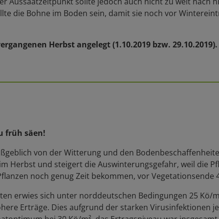
r Aussaatzeitpunkt sollte jedoch auch nicht zu weit nach h
ollte die Bohne im Boden sein, damit sie noch vor Winterein
gangenen Herbst angelegt (1.10.2019 bzw. 29.10.2019). D
u früh säen!
geblich von der Witterung und den Bodenbeschaffenheiten a
im Herbst und steigert die Auswinterungsgefahr, weil die Pf
Pflanzen noch genug Zeit bekommen, vor Vegetationsende 4
aten erwies sich unter norddeutschen Bedingungen 25 Kö/m² 
here Erträge. Dies aufgrund der starken Virusinfektionen j
aatoptimum bei 30 Kö/m², das Ertragsniveau war insgesamt