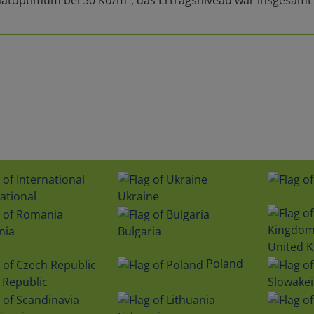
ational
Ukraine
nia
Bulgaria
United 
Poland
 Republic
Slowakei