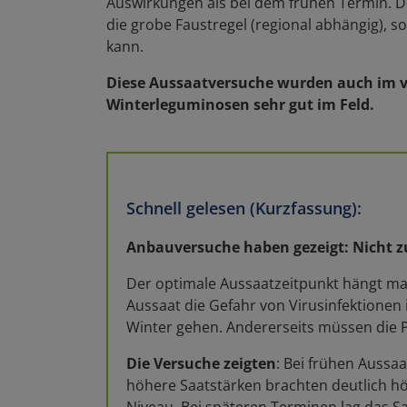
Auswirkungen als bei dem frühen Termin. De
die grobe Faustregel (regional abhängig), s
kann.
Diese Aussaatversuche wurden auch im ver
Winterleguminosen sehr gut im Feld.
Schnell gelesen (Kurzfassung):
Anbauversuche haben gezeigt: Nicht z
Der optimale Aussaatzeitpunkt hängt maß
Aussaat die Gefahr von Virusinfektionen 
Winter gehen. Andererseits müssen die 
Die Versuche zeigten
: Bei frühen Aussa
höhere Saatstärken brachten deutlich hö
Niveau. Bei späteren Terminen lag das S