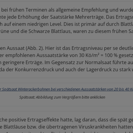
t bei frühen Terminen als allgemeine Empfehlung und wurde 
e jede Erhöhung der Saatstärke Mehrerträge. Das Ertragsniv
 auf einem niedrigen Level. Dies ist primär auf durch Blat
rüne und die Schwarze Blattlaus, waren zu diesem frühen Sa
en Aussaat (Abb. 2). Hier ist das Ertragsniveau per se deutl
r empfohlenen Aussaatstärke von 30 Kö/m² = 100 % gesetzt,
h geringere Erträge. Im Gegensatz zur Normalsaat führte a
, da der Konkurrenzdruck und auch der Lagerdruck zu stark
Spätsaat; Abbildung zum Vergrößern bitte anklicken
che positive Ertragseffekte hatte, lag daran, dass die spät 
 Blattläuse bzw. die übertragenen Viruskrankheiten hatten 