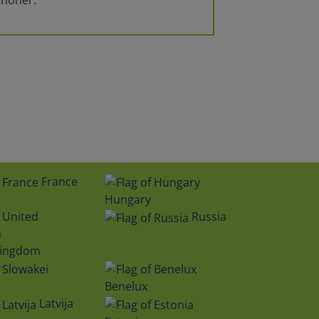
France
Hungary
Russia
Kingdom
Benelux
Latvija