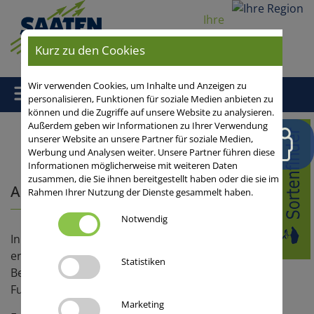
Ihre
Region
Kurz zu den Cookies
Wir verwenden Cookies, um Inhalte und Anzeigen zu
personalisieren, Funktionen für soziale Medien anbieten zu
können und die Zugriffe auf unsere Website zu analysieren.
Außerdem geben wir Informationen zu Ihrer Verwendung
Home
/
Getreide
/
Sommergerste
/
Sommerfuttergerste
/
unserer Website an unsere Partner für soziale Medien,
Werbung und Analysen weiter. Unsere Partner führen diese
Informationen möglicherweise mit weiteren Daten
zusammen, die Sie ihnen bereitgestellt haben oder die sie im
Anbautipps Sommergerste
Rahmen Ihrer Nutzung der Dienste gesammelt haben.
Notwendig
In unserem Anbauleitfaden Sommergerste
erfahren Sie von A bis Z welche ackerbaulichen
Statistiken
Besonderheiten beim Anbau von Brau- und
Futtergerste zu beachten sind.
Marketing