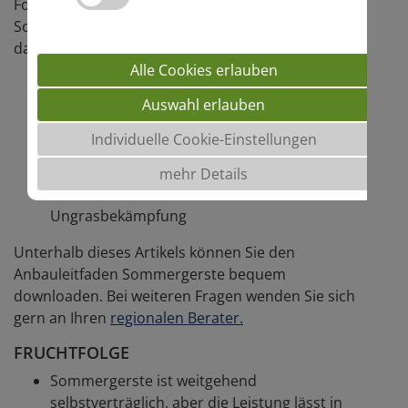
Folgende Stellschrauben des
Sommergerstenanbaus werden übersichtlich
dargestellt:
Alle Cookies erlauben
Fruchtfolge
Auswahl erlauben
Düngung
Pflanzenschutz und Wachstumsregler
Individuelle Cookie-Einstellungen
Aussaat
Saatstärke
mehr Details
mechanische Unkraut- und
Ungrasbekämpfung
Unterhalb dieses Artikels können Sie den
Anbauleitfaden Sommergerste bequem
downloaden. Bei weiteren Fragen wenden Sie sich
gern an Ihren
regionalen Berater.
FRUCHTFOLGE
Sommergerste ist weitgehend
selbstverträglich, aber die Leistung lässt in