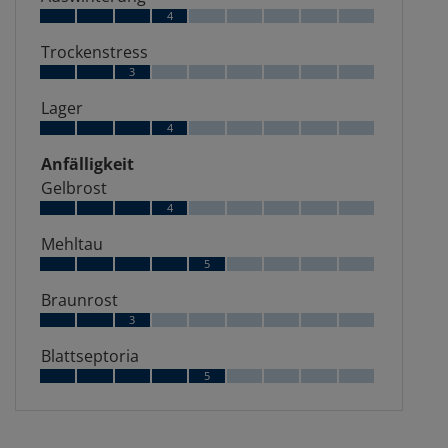
4
Trockenstress
3
Lager
4
Anfälligkeit
Gelbrost
4
Mehltau
5
Braunrost
3
Blattseptoria
5