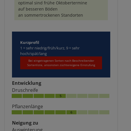
optimal sind frühe Oktobertermine
auf besseren Böden
an sommertrockenen Standorten
Kurzprofil
1 = sehr niedrig/früh/kurz, 9 = sehr
hoch/spät/lang
Bei eingetragenen Sorten nach Beschreibender
Sortenliste, ansonsten züchtereigene Einstufung
Entwicklung
Druschreife
5
Pflanzenlänge
6
Neigung zu
Auswinterung