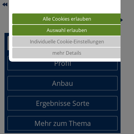
DURAVERDE
WINTERSONNE
Alle Cookies erlauben
Auswahl erlauben
Vorteile
Individuelle Cookie-Einstellungen
mehr Details
Profil
Anbau
Ergebnisse Sorte
Mehr zum Thema