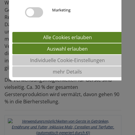
Weltweit werden jährlich ca. 150 Mio. Tonnen
Gerste produziert, wobei die produktionsstärksten
Marketing
Regionen Europa (Deutschland, Frankreich,
Dänemark), Russland, Ukraine, Australien, Kanada
und Argentinien sind. Welche Qualitätskriterien
Alle Cookies erlauben
muss Gerste für die jeweiligen
Verwertungsrichtungen erfüllen und wie können
Auswahl erlauben
diese abgesichert werden? Sébastien Frère,
Individuelle Cookie-Einstellungen
internationaler Produktmanager für Braugetreide,
gibt einen Überblick.
mehr Details
Die Verwendungsmöglichkeiten für Gerste sind
vielseitig. Ca. 30 % der gesamten
Gerstenproduktion wird vermälzt, davon gehen 90
% in die Bierherstellung.