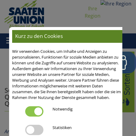
Ihre
Region
Kurz zu den Cookies
Wir verwenden Cookies, um Inhalte und Anzeigen zu
Home
/
Getreide
/
Sommergerste
/ Sommergerste:
personalisieren, Funktionen für soziale Medien anbieten zu
können und die Zugriffe auf unsere Website zu analysieren.
Qualitätsanforderungen kennen, Qualität sichern!
Außerdem geben wir Informationen zu Ihrer Verwendung
unserer Website an unsere Partner für soziale Medien,
Werbung und Analysen weiter. Unsere Partner führen diese
Informationen möglicherweise mit weiteren Daten
Sommergerste:
zusammen, die Sie ihnen bereitgestellt haben oder die sie im
Qualitätsanforderungen kennen,
Rahmen Ihrer Nutzung der Dienste gesammelt haben.
Qualität sichern!
Notwendig
Schnell gelesen (Kurzfassung)
Statistiken
Anbauberatung
,
Vermarktung & Verwertung