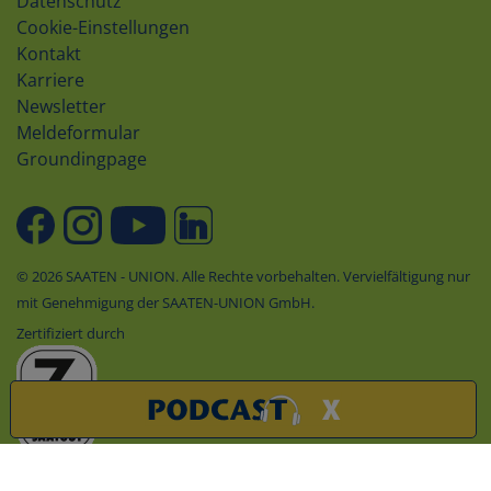
Datenschutz
Cookie-Einstellungen
Kontakt
Karriere
Newsletter
Meldeformular
Groundingpage
© 2026 SAATEN - UNION. Alle Rechte vorbehalten. Vervielfältigung nur
mit Genehmigung der SAATEN-UNION GmbH.
Zertifiziert durch