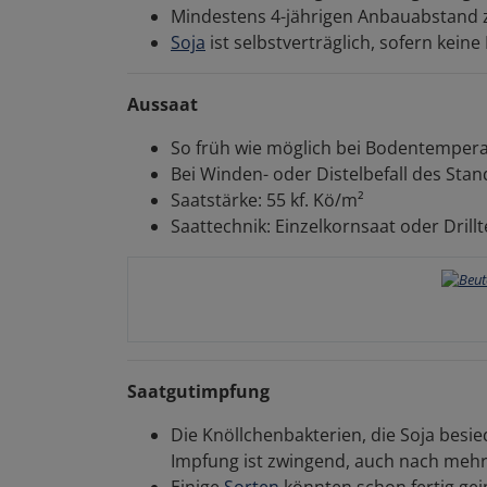
Mindestens 4-jährigen Anbauabstand zu
Soja
ist selbstverträglich, sofern kein
Aussaat
So früh wie möglich bei Bodentemperatu
Bei Winden- oder Distelbefall des Sta
Saatstärke: 55 kf. Kö/m²
Saattechnik: Einzelkornsaat oder Drill
Saatgutimpfung
Die Knöllchenbakterien, die Soja besi
Impfung ist zwingend, auch nach mehr
Einige
Sorten
könnten schon fertig gei