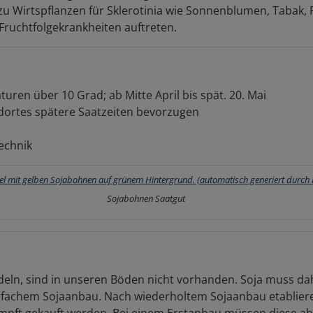
 Wirtspflanzen für Sklerotinia wie Sonnenblumen, Tabak, Ra
e Fruchtfolgekrankheiten auftreten.
ren über 10 Grad; ab Mitte April bis spät. 20. Mai
ndortes spätere Saatzeiten bevorzugen
technik
Sojabohnen Saatgut
edeln, sind in unseren Böden nicht vorhanden. Soja muss dah
fachem Sojaanbau. Nach wiederholtem Sojaanbau etablieren
mpft gekauft werden. Bei einem Erstanbau müssen diese ab