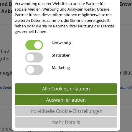
und Düngung berücksichtigt werden, um eine gute Entw
Verwendung unserer Website an unsere Partner für
soziale Medien, Werbung und Analysen weiter. Unsere
e Anbautipps für Ihren Sojaanbau.
Partner führen diese Informationen möglicherweise mit
weiteren Daten zusammen, die Sie ihnen bereitgestellt
haben oder die sie im Rahmen Ihrer Nutzung der Dienste
gesammelt haben.
Notwendig
den!
Statistiken
guter Wasserführung.
Marketing
möglichkeit vorhanden sein (größter Wasserbedarf zur Blüt
Alle Cookies erlauben
Sojabohne
Auswahl erlauben
Individuelle Cookie-Einstellungen
mehr Details
er als Sommergetreide. Weniger Nmin!