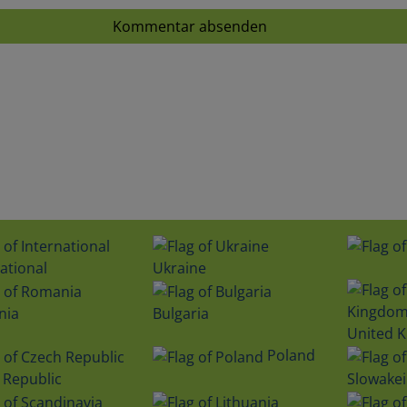
Kommentar absenden
ational
Ukraine
nia
Bulgaria
United 
Poland
 Republic
Slowakei