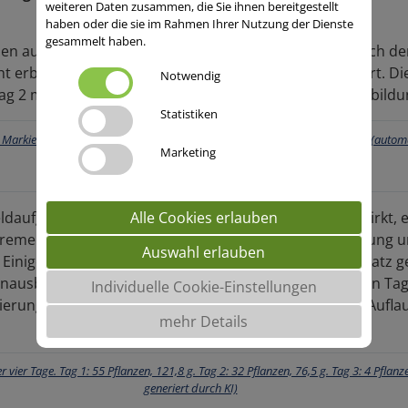
weiteren Daten zusammen, die Sie ihnen bereitgestellt
.
haben oder die sie im Rahmen Ihrer Nutzung der Dienste
gesammelt haben.
hen auf einer Länge von je 6,66 m (insgesamt 10 m²) nach de
ht erblickt. Diese wurden mit grünen Fähnchen markiert. D
Notwendig
g 2 markiert. Das gleiche auch an Tag 3 und Tag 4 (Abbildun
Statistiken
Marketing
Abb. 1: Bonitur des Feldaufgangs
ldaufgang letztendlich auf die Kolbenausbildung auswirkt, e
Alle Cookies erlauben
xtremen Trockenheit im Sommer 2022 war die Befruchtung u
Auswahl erlauben
inige Pflanzen hatten gar keinen Kolben mit Kornansatz ge
nausbildung wurde der Versuch ausgewertet. Zwischen Tag 
Individuelle Cookie-Einstellungen
zierung im Kolbengewicht. Einige Nachzüglerpflanzen (Auflau
mehr Details