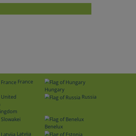
France
Hungary
Russia
Kingdom
Benelux
Latvija