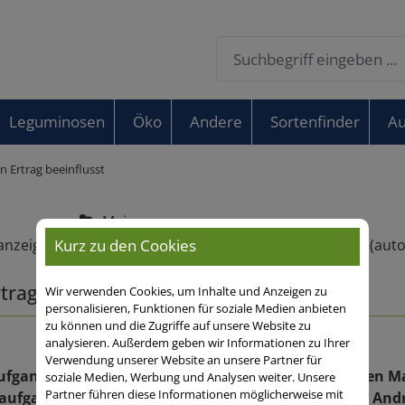
Leguminosen
Öko
Andere
Sortenfinder
Au
n Ertrag beeinflusst
Mais
Kurz zu den Cookies
trag beeinflusst
Wir verwenden Cookies, um Inhalte und Anzeigen zu
personalisieren, Funktionen für soziale Medien anbieten
zu können und die Zugriffe auf unsere Website zu
analysieren. Außerdem geben wir Informationen zu Ihrer
Verwendung unserer Website an unsere Partner für
aufgang ein entscheidendes Kriterium für einen hohen Ma
soziale Medien, Werbung und Analysen weiter. Unsere
Partner führen diese Informationen möglicherweise mit
ldaufgangs. Diese Boniturmethode hat unser Berater An