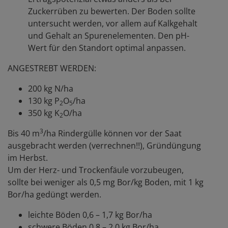
Zuckerrüben zu bewerten. Der Boden sollte
untersucht werden, vor allem auf Kalkgehalt
und Gehalt an Spurenelementen. Den pH-
Wert für den Standort optimal anpassen.
ANGESTREBT WERDEN:
200 kg N/ha
130 kg P
O
/ha
2
5
350 kg K
O/ha
2
3
Bis 40 m
/ha Rindergülle können vor der Saat
ausgebracht werden (verrechnen!!), Gründüngung
im Herbst.
Um der Herz- und Trockenfäule vorzubeugen,
sollte bei weniger als 0,5 mg Bor/kg Boden, mit 1 kg
Bor/ha gedüngt werden.
leichte Böden 0,6 – 1,7 kg Bor/ha
schwere Böden 0,8 – 2,0 kg Bor/ha