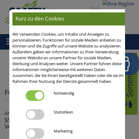
Ihre
Region
Kurz zu den Cookies
Wir verwenden Cookies, um Inhalte und Anzeigen zu
personalisieren, Funktionen für soziale Medien anbieten zu
können und die Zugriffe auf unsere Website zu analysieren.
Außerdem geben wir Informationen zu Ihrer Verwendung
unserer Website an unsere Partner für soziale Medien,
Home
/
Andere
/
Futter- und Energierüben
/ Futterrüben richtig
Werbung und Analysen weiter. Unsere Partner führen diese
angebaut
Informationen möglicherweise mit weiteren Daten
zusammen, die Sie ihnen bereitgestellt haben oder die sie im
Rahmen Ihrer Nutzung der Dienste gesammelt haben.
Futterrüben richtig angebaut
Notwendig
Statistiken
Anbauberatung
,
Produktionstechnik
STANDORT-, KLIMA- UND
VORFRUCHTANSPRÜCHE
Marketing
Besondere Ansprüche an Klima und Boden