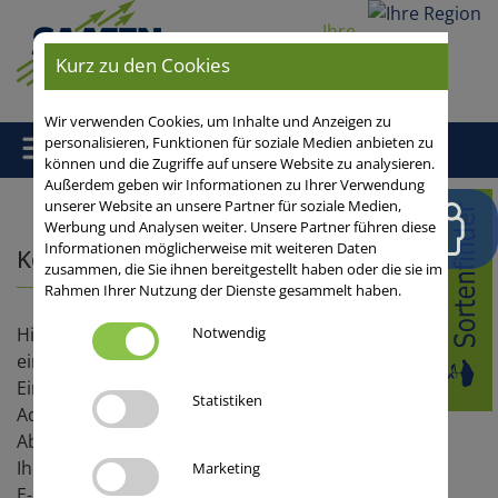
Ihre
Region
Kurz zu den Cookies
Wir verwenden Cookies, um Inhalte und Anzeigen zu
personalisieren, Funktionen für soziale Medien anbieten zu
können und die Zugriffe auf unsere Website zu analysieren.
Außerdem geben wir Informationen zu Ihrer Verwendung
unserer Website an unsere Partner für soziale Medien,
Home
/
Werbung und Analysen weiter. Unsere Partner führen diese
Informationen möglicherweise mit weiteren Daten
Kontaktformular
zusammen, die Sie ihnen bereitgestellt haben oder die sie im
Rahmen Ihrer Nutzung der Dienste gesammelt haben.
Hier können Sie sich als Abnehmer für eine Kultur
Notwendig
eintragen lassen. Sie erhalten eine
Eingangsbestätigung per Mail. Nachdem die
Statistiken
Adresse geprüft wurde, wird ihr Eintrag auf der
Abnehmerkarte freigeschaltet. Bei Fragen steht
Ihnen Anke Boenisch gern zur Verfügung.
Marketing
E-Mail:
Dr. Anke Boenisch