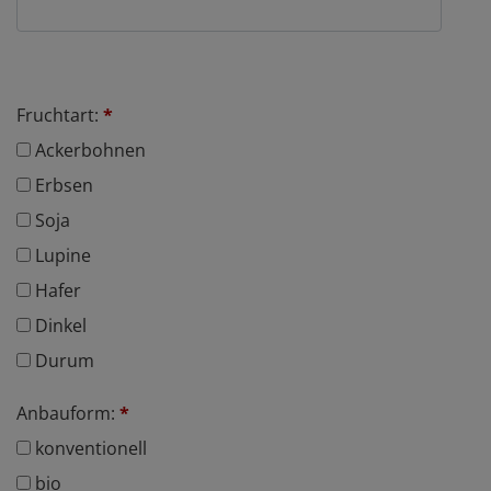
Fruchtart:
*
Ackerbohnen
Erbsen
Soja
Lupine
Hafer
Dinkel
Durum
Anbauform:
*
konventionell
bio